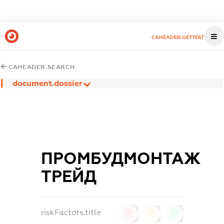
CAHEADER.GETTEST
CAHEADER.SEARCH
document.dossier
ПРОМБУДМОНТАЖ
ТРЕЙД
riskFactors.title
0
0
0