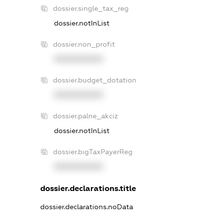
dossier.single_tax_reg
dossier.notInList
dossier.non_profit
XXXXXXXXXX
dossier.budget_dotation
XXXXXXXXXX
dossier.palne_akciz
dossier.notInList
dossier.bigTaxPayerReg
XXXXXXXXXX
dossier.declarations.title
dossier.declarations.noData