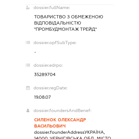
dossier.fullName:
ТОВАРИСТВО З ОБМЕЖЕНОЮ
ВІДПОВІДАЛЬНІСТЮ
"ПРОМБУДМОНТАЖ ТРЕЙД"
dossier.opfSubType:
-
dossier.edrpo:
35289704
dossier.regDate:
19.08.07
dossier.foundersAndBenef:
СИЛЕНОК ОЛЕКСАНДР
ВАСИЛЬОВИЧ
dossier.founderAddress
УКРАЇНА,
14000, ЧЕРНІГІВСЬКА ОБЛ., МІСТО