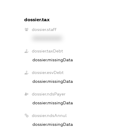
dossier.tax
dossier.staff
XXXXXXXXXX
dossier.taxDebt
dossier.missingData
dossier.esvDebt
dossier.missingData
dossier.ndsPayer
dossier.missingData
dossier.ndsAnnul
dossier.missingData