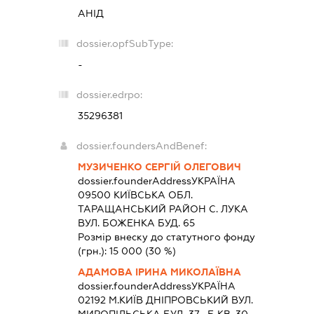
АНІД
dossier.opfSubType:
-
dossier.edrpo:
35296381
dossier.foundersAndBenef:
МУЗИЧЕНКО СЕРГІЙ ОЛЕГОВИЧ
dossier.founderAddress
УКРАЇНА
09500 КИЇВСЬКА ОБЛ.
ТАРАЩАНСЬКИЙ РАЙОН С. ЛУКА
ВУЛ. БОЖЕНКА БУД. 65
Розмір внеску до статутного фонду
(грн.):
15 000
(30 %)
АДАМОВА ІРИНА МИКОЛАЇВНА
dossier.founderAddress
УКРАЇНА
02192 М.КИЇВ ДНІПРОВСЬКИЙ ВУЛ.
МИРОПІЛЬСЬКА БУД. 37 -Б КВ. 30