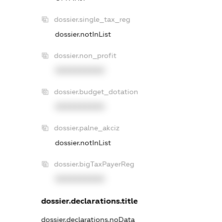
dossier.single_tax_reg
dossier.notInList
dossier.non_profit
XXXXXXXXXX
dossier.budget_dotation
XXXXXXXXXX
dossier.palne_akciz
dossier.notInList
dossier.bigTaxPayerReg
XXXXXXXXXX
dossier.declarations.title
dossier.declarations.noData