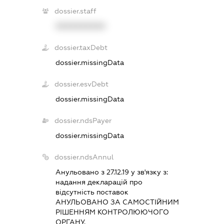
dossier.staff
XXXXXXXXXX
dossier.taxDebt
dossier.missingData
dossier.esvDebt
dossier.missingData
dossier.ndsPayer
dossier.missingData
dossier.ndsAnnul
Анульовано з 27.12.19 у зв'язку з:
надання декларацiй про
вiдсутнiсть поставок
АНУЛЬОВАНО ЗА САМОСТIЙНИМ
РIШЕННЯМ КОНТРОЛЮЮЧОГО
ОРГАНУ.