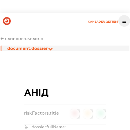
CAHEADER.GETTEST
CAHEADER.SEARCH
document.dossier
АНІД
riskFactors.title
0
0
0
dossier.fullName: