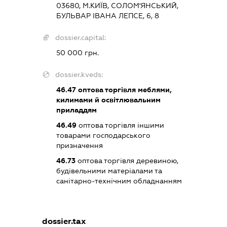
03680, М.КИЇВ, СОЛОМ'ЯНСЬКИЙ,
БУЛЬВАР ІВАНА ЛЕПСЕ, 6, 8
dossier.capital:
50 000 грн.
dossier.kveds:
46.47
оптова торгівля меблями,
килимами й освітлювальним
приладдям
46.49
оптова торгівля іншими
товарами господарського
призначення
46.73
оптова торгівля деревиною,
будівельними матеріалами та
санітарно-технічним обладнанням
dossier.tax