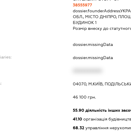
38555977
dossier.founderAddress
УКРА
ОБЛ., МІСТО ДНІПРО, ПЛ
БУДИНОК 1
Розмір внеску до статутног
dossier.missingData
iaries:
dossier.missingData
XXXXXXXXXX
:
04070, М.КИЇВ, ПОДІЛЬСЬ
46 100 грн.
55.90
діяльність інших зас
41.10
організація будівництв
68.32
управління нерухоми