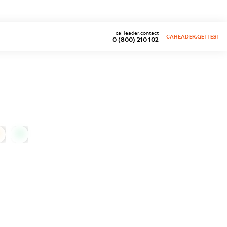
caHeader.contact
CAHEADER.GETTEST
0 (800) 210 102
0