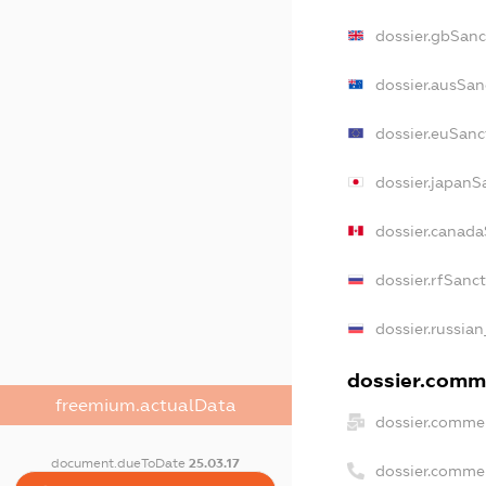
dossier.gbSanc
dossier.ausSan
dossier.euSanc
dossier.japanS
dossier.canad
dossier.rfSanc
dossier.russian
dossier.comme
freemium.actualData
dossier.commer
document.dueToDate
25.03.17
dossier.comme