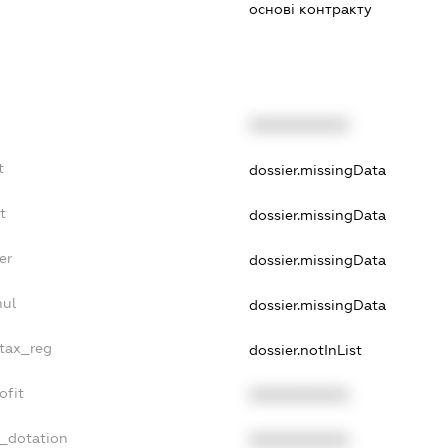
основі контракту
XXXXXXXXXX
t
dossier.missingData
t
dossier.missingData
er
dossier.missingData
nul
dossier.missingData
_tax_reg
dossier.notInList
ofit
XXXXXXXXXX
t_dotation
XXXXXXXXXX