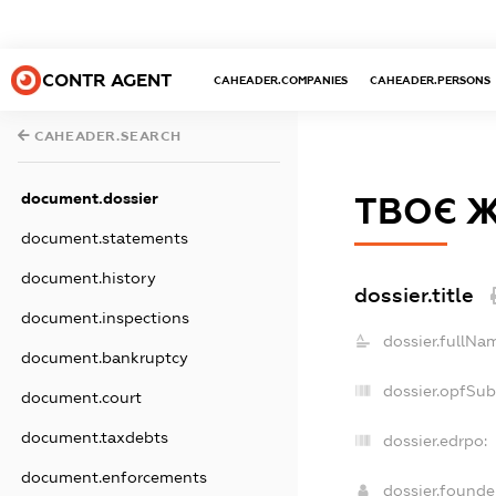
CONTR AGENT
CAHEADER.COMPANIES
CAHEADER.PERSONS
CAHEADER.SEARCH
document.dossier
ТВОЄ 
document.statements
document.history
dossier.title
document.inspections
dossier.fullNa
document.bankruptcy
dossier.opfSub
document.court
document.taxdebts
dossier.edrpo:
document.enforcements
dossier.found