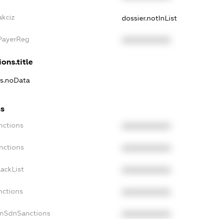
akciz
dossier.notInList
xPayerReg
XXXXXXXXXX
ons.title
ns.noData
ns
nctions
XXXXXXXXXX
nctions
XXXXXXXXXX
ackList
XXXXXXXXXX
nctions
XXXXXXXXXX
onSdnSanctions
XXXXXXXXXX