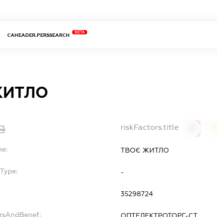
BETA
CAHEADER.PERSSEARCH
ЖИТЛО
riskFactors.title
0
0
me:
ТВОЄ ЖИТЛО
Type:
-
35298724
ersAndBenef:
ОПТЕЛЕКТРОТОРГ-СТ