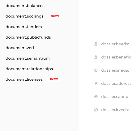
document.balances
document.scorings
new!
document.tenders
document.publicfunds
dossier.heads:
document.ved
dossier.benefic
document.semantrum
document.relationships
dossier.smida:
document.licenses
new!
dossier.address
dossier.capital:
dossier.kveds: