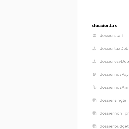
dossier.tax
dossier.staff
dossier.taxDeb
dossier.esvDeb
dossier.ndsPay
dossier.ndsAn
dossier.single
dossier.non_pr
dossier.budge