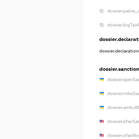
dossier.palne_
dossier.bigTa
dossier.declarati
dossier.declaratio
dossier.sanctio
dossier.specSa
dossier.rnboSa
dossier.amkuBl
dossier.ofacSa
dossier.ofacN