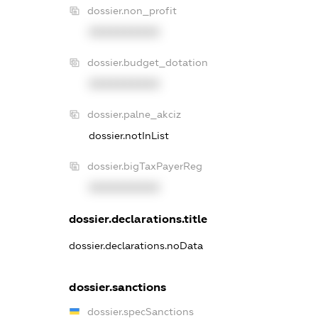
dossier.non_profit
XXXXXXXXXX
dossier.budget_dotation
XXXXXXXXXX
dossier.palne_akciz
dossier.notInList
dossier.bigTaxPayerReg
XXXXXXXXXX
dossier.declarations.title
dossier.declarations.noData
dossier.sanctions
dossier.specSanctions