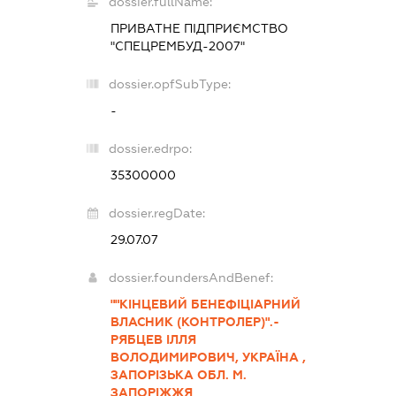
dossier.fullName:
ПРИВАТНЕ ПІДПРИЄМСТВО
"СПЕЦРЕМБУД-2007"
dossier.opfSubType:
-
dossier.edrpo:
35300000
dossier.regDate:
29.07.07
dossier.foundersAndBenef:
""КІНЦЕВИЙ БЕНЕФІЦІАРНИЙ
ВЛАСНИК (КОНТРОЛЕР)".-
РЯБЦЕВ ІЛЛЯ
ВОЛОДИМИРОВИЧ, УКРАЇНА ,
ЗАПОРІЗЬКА ОБЛ. М.
ЗАПОРІЖЖЯ