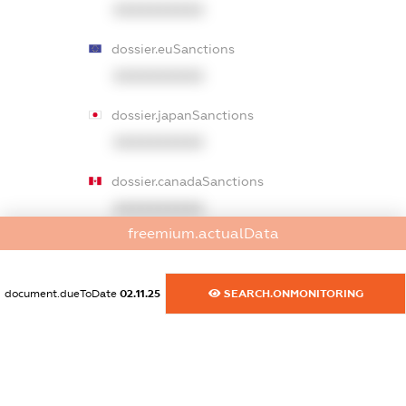
XXXXXXXXXX
dossier.euSanctions
XXXXXXXXXX
dossier.japanSanctions
XXXXXXXXXX
dossier.canadaSanctions
XXXXXXXXXX
freemium.actualData
dossier.rfSanctions
XXXXXXXXXX
document.dueToDate
02.11.25
SEARCH.ONMONITORING
dossier.russian_reg_title
XXXXXXXXXX
dossier.commercial_info.title