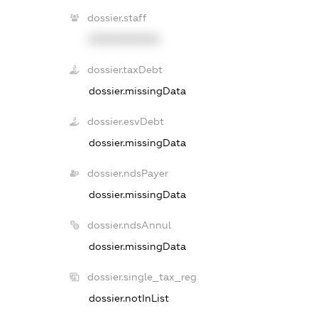
dossier.staff
XXXXXXXXXX
dossier.taxDebt
dossier.missingData
dossier.esvDebt
dossier.missingData
dossier.ndsPayer
dossier.missingData
dossier.ndsAnnul
dossier.missingData
dossier.single_tax_reg
dossier.notInList