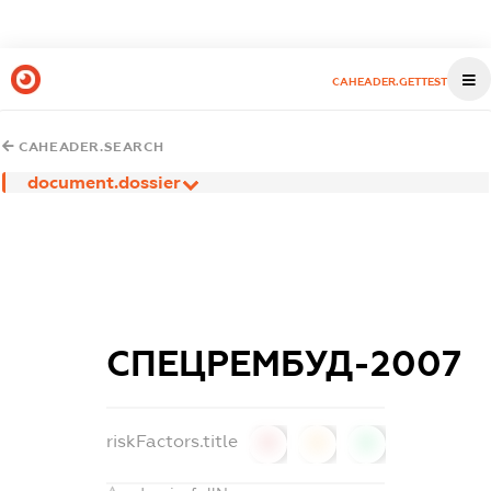
CAHEADER.GETTEST
CAHEADER.SEARCH
document.dossier
СПЕЦРЕМБУД-2007
riskFactors.title
0
0
0