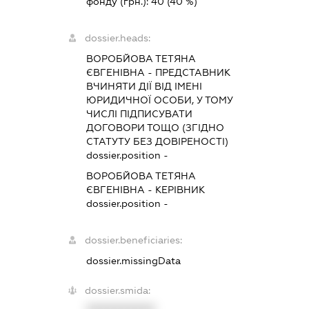
фонду (грн.):
40
(40 %)
dossier.heads:
ВОРОБЙОВА ТЕТЯНА
ЄВГЕНІВНА
-
ПРЕДСТАВНИК
ВЧИНЯТИ ДІЇ ВІД ІМЕНІ
ЮРИДИЧНОЇ ОСОБИ, У ТОМУ
ЧИСЛІ ПІДПИСУВАТИ
ДОГОВОРИ ТОЩО (ЗГІДНО
СТАТУТУ БЕЗ ДОВІРЕНОСТІ)
dossier.position -
ВОРОБЙОВА ТЕТЯНА
ЄВГЕНІВНА
-
КЕРІВНИК
dossier.position -
dossier.beneficiaries:
dossier.missingData
dossier.smida: