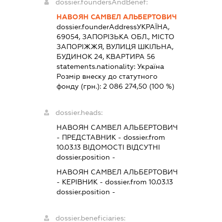
dossier.foundersAndBenef:
НАВОЯН САМВЕЛ АЛЬБЕРТОВИЧ
dossier.founderAddress
УКРАЇНА,
69054, ЗАПОРІЗЬКА ОБЛ., МІСТО
ЗАПОРІЖЖЯ, ВУЛИЦЯ ШКІЛЬНА,
БУДИНОК 24, КВАРТИРА 56
statements.nationality:
Україна
Розмір внеску до статутного
фонду (грн.):
2 086 274,50
(100 %)
dossier.heads:
НАВОЯН САМВЕЛ АЛЬБЕРТОВИЧ
-
ПРЕДСТАВНИК
- dossier.from
10.03.13
ВІДОМОСТІ ВІДСУТНІ
dossier.position -
НАВОЯН САМВЕЛ АЛЬБЕРТОВИЧ
-
КЕРІВНИК
- dossier.from 10.03.13
dossier.position -
dossier.beneficiaries: