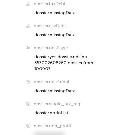
dossier.taxDebt
dossier.missingData
dossier.esvDebt
dossier.missingData
dossier.ndsPayer
dossier.yes
dossier.ndsInn
353002608260
dossier.from
10.09.07
dossier.ndsAnnul
dossier.missingData
dossier.single_tax_reg
dossier.notInList
dossier.non_profit
XXXXXXXXXX