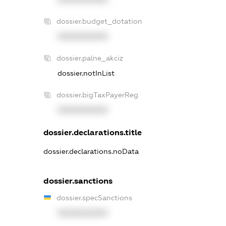
dossier.budget_dotation
XXXXXXXXXX
dossier.palne_akciz
dossier.notInList
dossier.bigTaxPayerReg
XXXXXXXXXX
dossier.declarations.title
dossier.declarations.noData
dossier.sanctions
dossier.specSanctions
XXXXXXXXXX