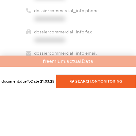
dossier.commercial_info.phone
XXXXXXXXXX
dossier.commercial_info.fax
XXXXXXXXXX
dossier.commercial_info.email
freemium.actualData
XXXXXXXXXX
dossier.commercial_info.website
document.dueToDate
21.03.25
SEARCH.ONMONITORING
XXXXXXXXXX
dossier.commercial_info.activity
XXXXXXXXXX
freemium.exampleText_1
freemium.exampleText_2