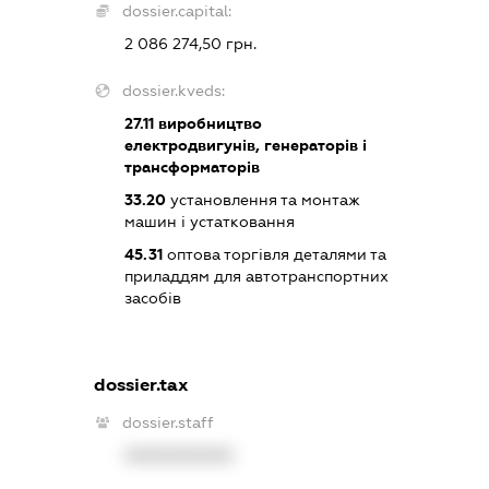
dossier.capital:
2 086 274,50 грн.
dossier.kveds:
27.11
виробництво
електродвигунів, генераторів і
трансформаторів
33.20
установлення та монтаж
машин і устатковання
45.31
оптова торгівля деталями та
приладдям для автотранспортних
засобів
dossier.tax
dossier.staff
XXXXXXXXXX