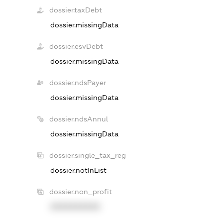
dossier.taxDebt
dossier.missingData
dossier.esvDebt
dossier.missingData
dossier.ndsPayer
dossier.missingData
dossier.ndsAnnul
dossier.missingData
dossier.single_tax_reg
dossier.notInList
dossier.non_profit
XXXXXXXXXX