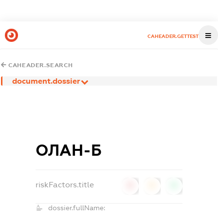
CAHEADER.GETTEST
CAHEADER.SEARCH
document.dossier
ОЛАН-Б
riskFactors.title
0
0
0
dossier.fullName: