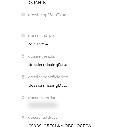
ОЛАН-Б
dossier.opfSubType:
-
dossier.edrpo:
35303854
dossier.heads:
dossier.missingData
dossier.beneficiaries:
dossier.missingData
dossier.smida:
XXXXXXXXXX
dossier.address:
65009, ОДЕСЬКА ОБЛ., ОДЕСА,