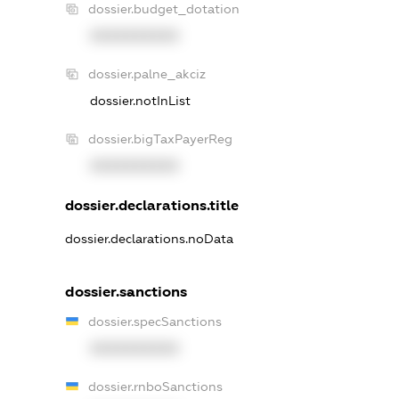
dossier.budget_dotation
XXXXXXXXXX
dossier.palne_akciz
dossier.notInList
dossier.bigTaxPayerReg
XXXXXXXXXX
dossier.declarations.title
dossier.declarations.noData
dossier.sanctions
dossier.specSanctions
XXXXXXXXXX
dossier.rnboSanctions