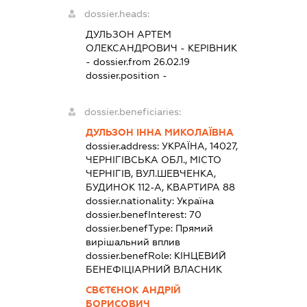
dossier.heads:
ДУЛЬЗОН АРТЕМ
ОЛЕКСАНДРОВИЧ
-
КЕРІВНИК
- dossier.from 26.02.19
dossier.position -
dossier.beneficiaries:
ДУЛЬЗОН ІННА МИКОЛАЇВНА
dossier.address:
УКРАЇНА, 14027,
ЧЕРНІГІВСЬКА ОБЛ., МІСТО
ЧЕРНІГІВ, ВУЛ.ШЕВЧЕНКА,
БУДИНОК 112-А, КВАРТИРА 88
dossier.nationality:
Україна
dossier.benefInterest:
70
dossier.benefType:
Прямий
вирішальний вплив
dossier.benefRole:
КІНЦЕВИЙ
БЕНЕФІЦІАРНИЙ ВЛАСНИК
СВЄТЄНОК АНДРІЙ
БОРИСОВИЧ