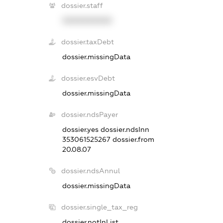
dossier.staff
XXXXXXXXXX
dossier.taxDebt
dossier.missingData
dossier.esvDebt
dossier.missingData
dossier.ndsPayer
dossier.yes
dossier.ndsInn
353061525267
dossier.from
20.08.07
dossier.ndsAnnul
dossier.missingData
dossier.single_tax_reg
dossier.notInList