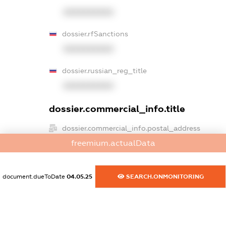
XXXXXXXXXX
dossier.rfSanctions
XXXXXXXXXX
dossier.russian_reg_title
XXXXXXXXXX
dossier.commercial_info.title
dossier.commercial_info.postal_address
XXXXXXXXXX
freemium.actualData
dossier.commercial_info.phone
XXXXXXXXXX
document.dueToDate
04.05.25
SEARCH.ONMONITORING
dossier.commercial_info.fax
XXXXXXXXXX