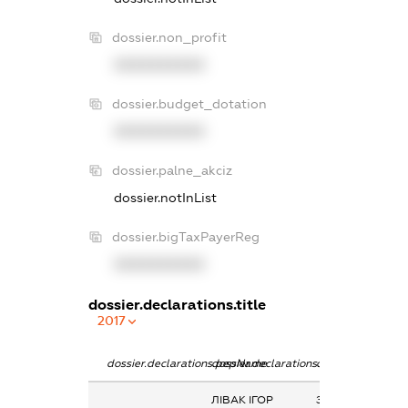
dossier.non_profit
XXXXXXXXXX
dossier.budget_dotation
XXXXXXXXXX
dossier.palne_akciz
dossier.notInList
dossier.bigTaxPayerReg
XXXXXXXXXX
dossier.declarations.title
2017
dossier.declarations.pepName
dossier.declarations.personName
dossier.declarati
ЛІВАК ІГОР
Заробітна плата