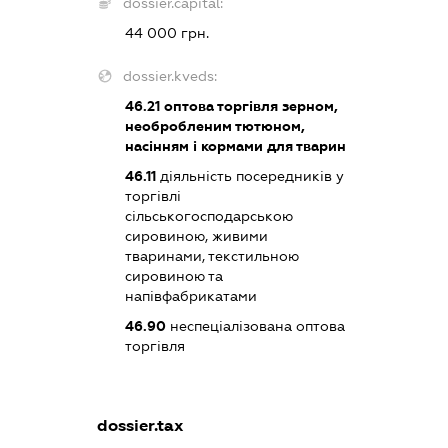
dossier.capital:
44 000 грн.
dossier.kveds:
46.21
оптова торгівля зерном,
необробленим тютюном,
насінням і кормами для тварин
46.11
діяльність посередників у
торгівлі
сільськогосподарською
сировиною, живими
тваринами, текстильною
сировиною та
напівфабрикатами
46.90
неспеціалізована оптова
торгівля
dossier.tax