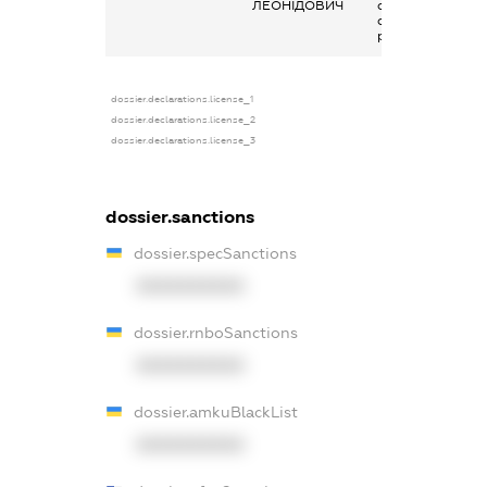
ЛЕОНІДОВИЧ
отримана за
основним місцем
роботи
dossier.declarations.license_1
dossier.declarations.license_2
dossier.declarations.license_3
dossier.sanctions
dossier.specSanctions
XXXXXXXXXX
dossier.rnboSanctions
XXXXXXXXXX
dossier.amkuBlackList
XXXXXXXXXX