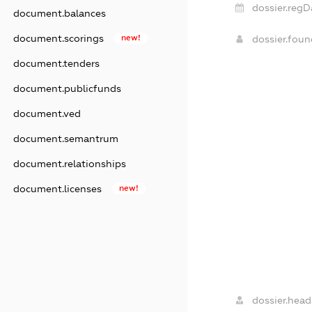
dossier.regD
document.balances
document.scorings
new!
dossier.fou
document.tenders
document.publicfunds
document.ved
document.semantrum
document.relationships
document.licenses
new!
dossier.head