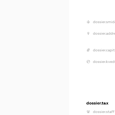
dossier.smid
dossier.addr
dossier.capit
dossier.kved
dossier.tax
dossier.staff