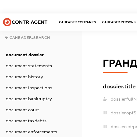
CONTR AGENT
CAHEADER.COMPANIES
CAHEADER.PERSONS
CAHEADER.SEARCH
document.dossier
ГРАНД
document.statements
document.history
dossier.title
document.inspections
document.bankruptcy
dossier.full
document.court
dossier.opf
document.taxdebts
dossier.edrp
document.enforcements