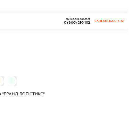
caHeader.contact
CAHEADER.GETTEST
0 (800) 210 102
0
0
 "ГРАНД ЛОГІСТИКС"