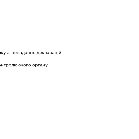
зку з:
ненадання декларацiй
онтролюючого органу.