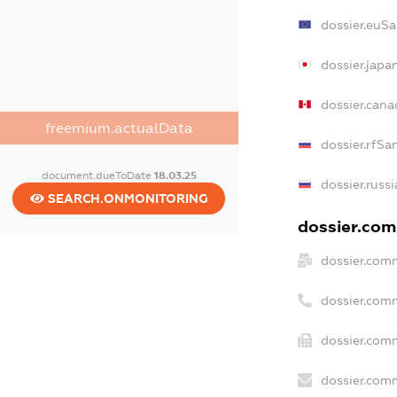
dossier.euSa
dossier.japa
dossier.can
freemium.actualData
dossier.rfSa
document.dueToDate
18.03.25
dossier.russ
SEARCH.ONMONITORING
dossier.comm
dossier.com
dossier.com
dossier.comm
dossier.comm