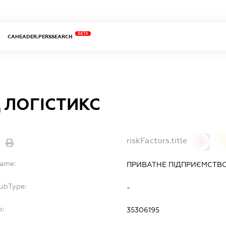
BETA
CAHEADER.PERSSEARCH
 ЛОГІСТИКС
riskFactors.title
0
Name:
ПРИВАТНЕ ПІДПРИЄМСТВО
SubType:
-
o:
35306195