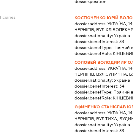
dossier.position -
iciaries:
КОСТЮЧЕНКО ЮРІЙ ВОЛ
dossier.address:
УКРАЇНА, 1
ЧЕРНІГІВ, ВУЛ.ХЛІБОПЕКА
dossier.nationality:
Україна
dossier.benefInterest:
33
dossier.benefType:
Прямий в
dossier.benefRole:
КІНЦЕВИ
СОЛОВЕЙ ВОЛОДИМИР О
dossier.address:
УКРАЇНА, 1
ЧЕРНІГІВ, ВУЛ.СУНИЧНА, Б
dossier.nationality:
Україна
dossier.benefInterest:
34
dossier.benefType:
Прямий в
dossier.benefRole:
КІНЦЕВИ
ЄФИМЕНКО СТАНІСЛАВ Ю
dossier.address:
УКРАЇНА, 1
ЧЕРНІГІВ, ВУЛ.ТИХА, БУДИ
dossier.nationality:
Україна
dossier.benefInterest:
33