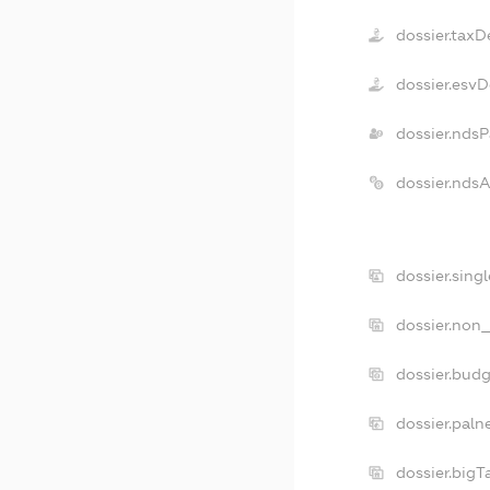
dossier.taxD
dossier.esv
dossier.ndsP
dossier.nds
dossier.sing
dossier.non_
dossier.bud
dossier.paln
dossier.big