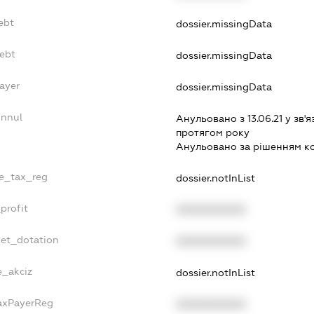
ebt
dossier.missingData
Debt
dossier.missingData
ayer
dossier.missingData
Annul
Анульовано з 13.06.21 у зв'я
протягом року
Анульовано за рiшенням к
le_tax_reg
dossier.notInList
profit
XXXXXXXXXX
get_dotation
XXXXXXXXXX
e_akciz
dossier.notInList
TaxPayerReg
XXXXXXXXXX