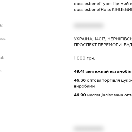
dossier.benefType:
Прямий в
dossier.benefRole:
КІНЦЕВИ
a:
XXXXXXXXXX
ess:
УКРАЇНА, 14013, ЧЕРНІГІВС
ПРОСПЕКТ ПЕРЕМОГИ, БУДИ
al:
1 000 грн.
s:
49.41
вантажний автомобіл
46.36
оптова торгівля цук
виробами
46.90
неспеціалізована опт
XXXXXXXXXX