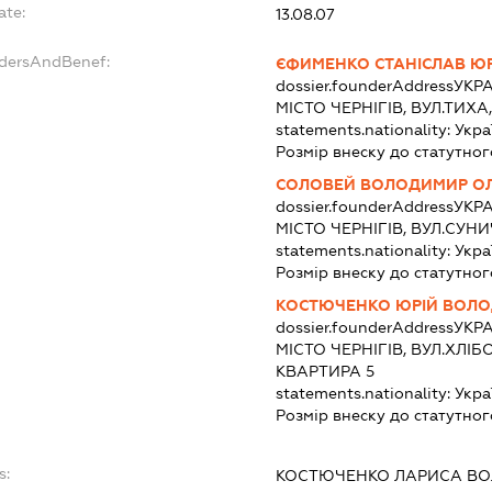
ate:
13.08.07
ndersAndBenef:
ЄФИМЕНКО СТАНІСЛАВ Ю
dossier.founderAddress
УКРА
МІСТО ЧЕРНІГІВ, ВУЛ.ТИХА
statements.nationality:
Укра
Розмір внеску до статутног
СОЛОВЕЙ ВОЛОДИМИР О
dossier.founderAddress
УКРА
МІСТО ЧЕРНІГІВ, ВУЛ.СУНИ
statements.nationality:
Укра
Розмір внеску до статутног
КОСТЮЧЕНКО ЮРІЙ ВОЛ
dossier.founderAddress
УКРА
МІСТО ЧЕРНІГІВ, ВУЛ.ХЛІБ
КВАРТИРА 5
statements.nationality:
Укра
Розмір внеску до статутног
s:
КОСТЮЧЕНКО ЛАРИСА В