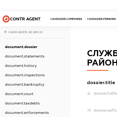
CONTR AGENT
CAHEADER.COMPANIES
CAHEADER.PERSONS
CAHEADER.SEARCH
document.dossier
СЛУЖБ
document.statements
РАЙОН
document.history
document.inspections
dossier.title
document.bankruptcy
dossier.full
document.court
document.taxdebts
dossier.opfS
document.enforcements