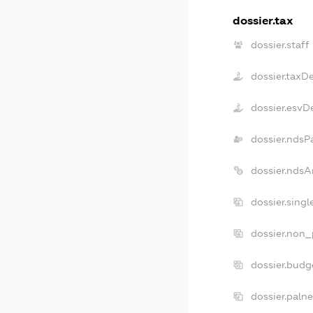
dossier.tax
dossier.staff
dossier.taxD
dossier.esvD
dossier.ndsP
dossier.ndsA
dossier.sing
dossier.non_
dossier.budg
dossier.paln