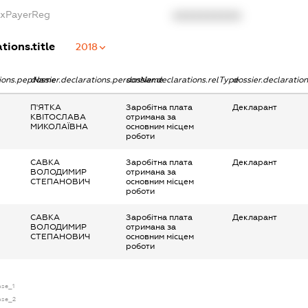
axPayerReg
XXXXXXXXXX
tions.title
2018
tions.pepName
dossier.declarations.personName
dossier.declarations.relType
dossier.declaratio
П'ЯТКА
Заробітна плата
Декларант
КВІТОСЛАВА
отримана за
МИКОЛАЇВНА
основним місцем
роботи
САВКА
Заробітна плата
Декларант
ВОЛОДИМИР
отримана за
СТЕПАНОВИЧ
основним місцем
роботи
САВКА
Заробітна плата
Декларант
ВОЛОДИМИР
отримана за
СТЕПАНОВИЧ
основним місцем
роботи
nse_1
ense_2