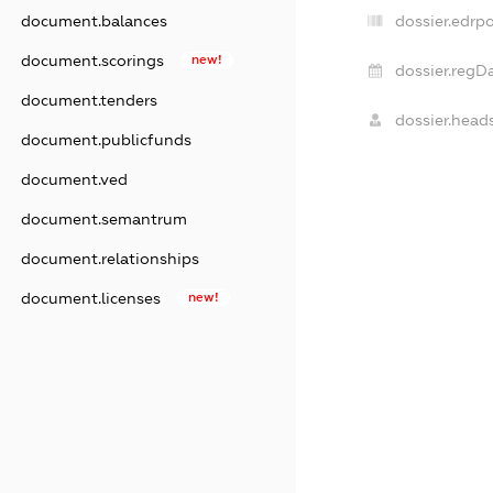
document.balances
dossier.edrpo
document.scorings
new!
dossier.regDa
document.tenders
dossier.heads
document.publicfunds
document.ved
document.semantrum
document.relationships
document.licenses
new!