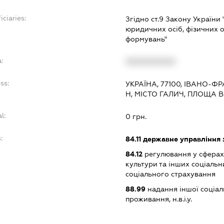
iciaries:
Згідно ст.9 Закону України
юридичних осіб, фізичних о
формувань"
:
XXXXXXXXXX
ss:
УКРАЇНА, 77100, ІВАНО-Ф
Н, МІСТО ГАЛИЧ, ПЛОЩА В
l:
0 грн.
:
84.11
державне управління 
84.12
регулювання у сферах 
культури та інших соціальн
соціального страхування
88.99
надання іншої соціал
проживання, н.в.і.у.