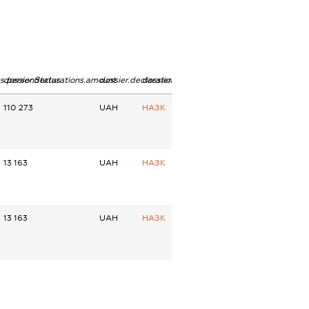
ns.personStatus
dossier.declarations.amount
dossier.declarations.currency
dossier.declarations.source
110 273
UAH
НАЗК
13 163
UAH
НАЗК
13 163
UAH
НАЗК