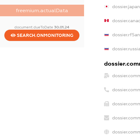
dossier.japa
freemium.actualData
dossier.cana
document.dueToDate
30.01.24
dossier.rfSa
SEARCH.ONMONITORING
dossier.russi
dossier.comm
dossier.comm
dossier.comm
dossier.comm
dossier.comm
dossier.comm