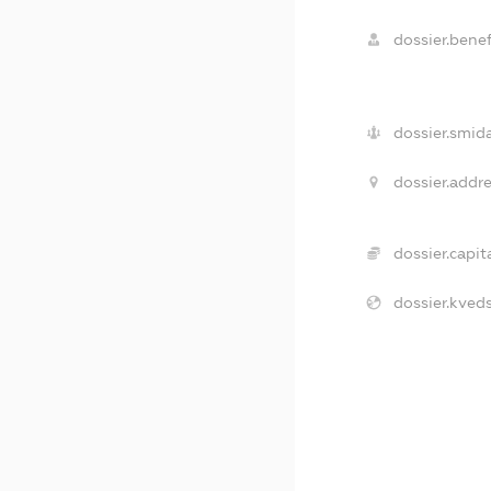
dossier.benef
dossier.smida
dossier.addre
dossier.capita
dossier.kveds