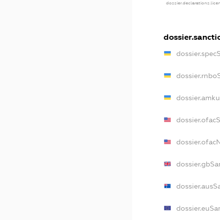
dossier.declarations.lic
dossier.sancti
dossier.spec
dossier.rnbo
dossier.amku
dossier.ofac
dossier.ofa
dossier.gbSa
dossier.ausS
dossier.euSa