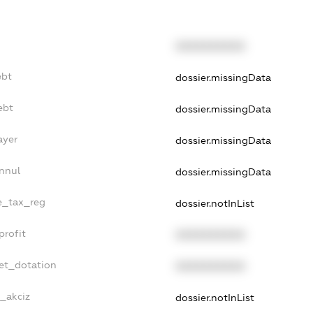
XXXXXXXXXX
ebt
dossier.missingData
ebt
dossier.missingData
ayer
dossier.missingData
nnul
dossier.missingData
le_tax_reg
dossier.notInList
profit
XXXXXXXXXX
et_dotation
XXXXXXXXXX
e_akciz
dossier.notInList