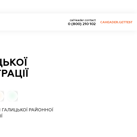
caHeader.contact
CAHEADER.GETTEST
0 (800) 210 102
ЦЬКОЇ
РАЦІЇ
0
0
Й ГАЛИЦЬКОЇ РАЙОННОЇ
Ї