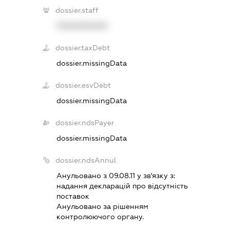
dossier.staff
XXXXXXXXXX
dossier.taxDebt
dossier.missingData
dossier.esvDebt
dossier.missingData
dossier.ndsPayer
dossier.missingData
dossier.ndsAnnul
Анульовано з 09.08.11 у зв'язку з:
надання декларацiй про вiдсутнiсть
поставок
Анульовано за рiшенням
контролюючого органу.