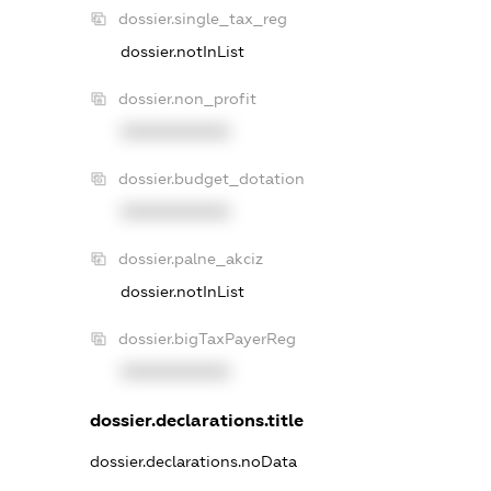
dossier.single_tax_reg
dossier.notInList
dossier.non_profit
XXXXXXXXXX
dossier.budget_dotation
XXXXXXXXXX
dossier.palne_akciz
dossier.notInList
dossier.bigTaxPayerReg
XXXXXXXXXX
dossier.declarations.title
dossier.declarations.noData