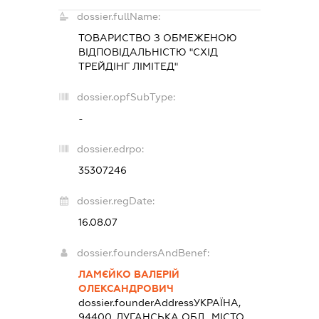
dossier.fullName:
ТОВАРИСТВО З ОБМЕЖЕНОЮ
ВІДПОВІДАЛЬНІСТЮ "СХІД
ТРЕЙДІНГ ЛІМІТЕД"
dossier.opfSubType:
-
dossier.edrpo:
35307246
dossier.regDate:
16.08.07
dossier.foundersAndBenef:
ЛАМЄЙКО ВАЛЕРІЙ
ОЛЕКСАНДРОВИЧ
dossier.founderAddress
УКРАЇНА,
94400, ЛУГАНСЬКА ОБЛ., МІСТО