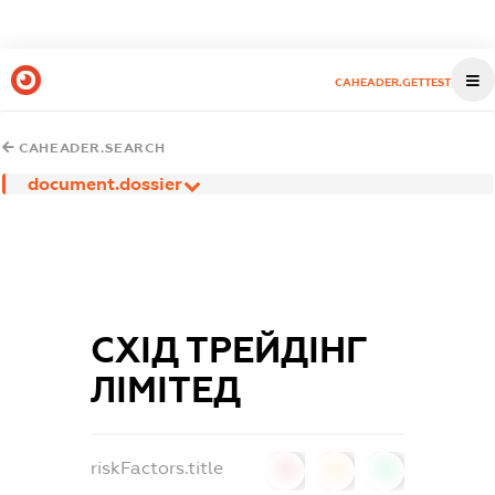
CAHEADER.GETTEST
CAHEADER.SEARCH
document.dossier
СХІД ТРЕЙДІНГ
ЛІМІТЕД
riskFactors.title
0
0
0