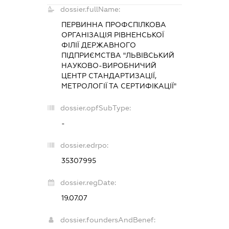
dossier.fullName:
ПЕРВИННА ПРОФСПІЛКОВА
ОРГАНІЗАЦІЯ РІВНЕНСЬКОЇ
ФІЛІЇ ДЕРЖАВНОГО
ПІДПРИЄМСТВА "ЛЬВІВСЬКИЙ
НАУКОВО-ВИРОБНИЧИЙ
ЦЕНТР СТАНДАРТИЗАЦІЇ,
МЕТРОЛОГІЇ ТА СЕРТИФІКАЦІЇ"
dossier.opfSubType:
-
dossier.edrpo:
35307995
dossier.regDate:
19.07.07
dossier.foundersAndBenef: