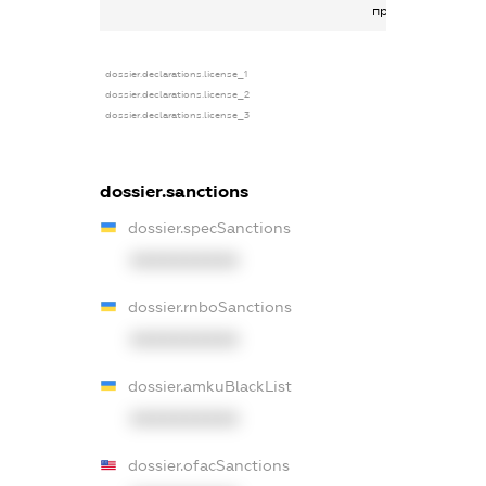
профспілок
dossier.declarations.license_1
dossier.declarations.license_2
dossier.declarations.license_3
dossier.sanctions
dossier.specSanctions
XXXXXXXXXX
dossier.rnboSanctions
XXXXXXXXXX
dossier.amkuBlackList
XXXXXXXXXX
dossier.ofacSanctions