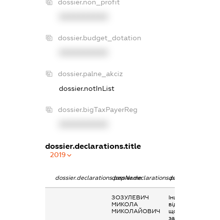
dossier.non_profit
XXXXXXXXXX
dossier.budget_dotation
XXXXXXXXXX
dossier.palne_akciz
dossier.notInList
dossier.bigTaxPayerReg
XXXXXXXXXX
dossier.declarations.title
2019
dossier.declarations.pepName
dossier.declarations.personName
dossier.declaratio
ЗОЗУЛЕВИЧ
Інше, виплата чи
МИКОЛА
відшкодування,
МИКОЛАЙОВИЧ
що здійснюються
за рішенням