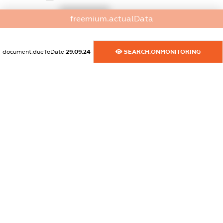
XXXXXXXXXX
freemium.actualData
dossier.commercial_info.website
XXXXXXXXXX
document.dueToDate
29.09.24
SEARCH.ONMONITORING
dossier.commercial_info.activity
XXXXXXXXXX
freemium.exampleText_1
freemium.exampleText_2
freemium.anonymousPerSearch2
FREEMIUM.DETAILS
FREEMIUM.REGISTER