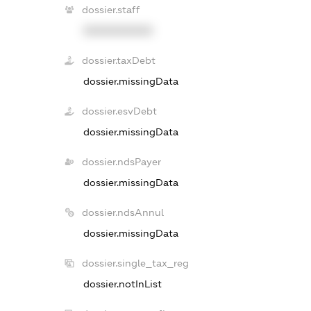
dossier.staff
XXXXXXXXXX
dossier.taxDebt
dossier.missingData
dossier.esvDebt
dossier.missingData
dossier.ndsPayer
dossier.missingData
dossier.ndsAnnul
dossier.missingData
dossier.single_tax_reg
dossier.notInList