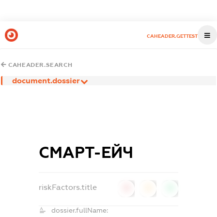
CAHEADER.GETTEST
CAHEADER.SEARCH
document.dossier
СМАРТ-ЕЙЧ
riskFactors.title
0
0
0
dossier.fullName: