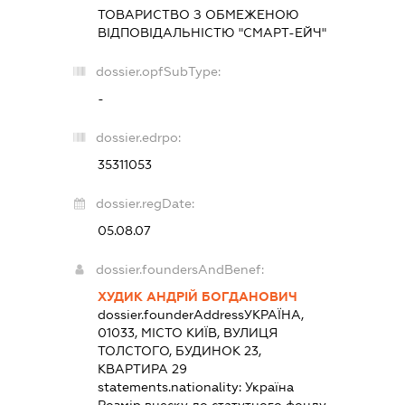
ТОВАРИСТВО З ОБМЕЖЕНОЮ
ВІДПОВІДАЛЬНІСТЮ "СМАРТ-ЕЙЧ"
dossier.opfSubType:
-
dossier.edrpo:
35311053
dossier.regDate:
05.08.07
dossier.foundersAndBenef:
ХУДИК АНДРІЙ БОГДАНОВИЧ
dossier.founderAddress
УКРАЇНА,
01033, МІСТО КИЇВ, ВУЛИЦЯ
ТОЛСТОГО, БУДИНОК 23,
КВАРТИРА 29
statements.nationality:
Україна
Розмір внеску до статутного фонду