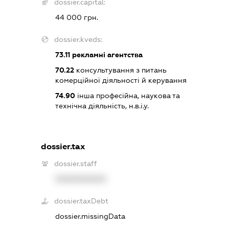
dossier.capital:
44 000 грн.
dossier.kveds:
73.11
рекламні агентства
70.22
консультування з питань
комерційної діяльності й керування
74.90
інша професійна, наукова та
технічна діяльність, н.в.і.у.
dossier.tax
dossier.staff
XXXXXXXXXX
dossier.taxDebt
dossier.missingData