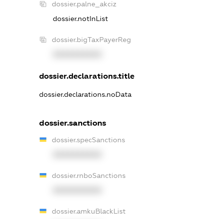
dossier.palne_akciz
dossier.notInList
dossier.bigTaxPayerReg
XXXXXXXXXX
dossier.declarations.title
dossier.declarations.noData
dossier.sanctions
dossier.specSanctions
XXXXXXXXXX
dossier.rnboSanctions
XXXXXXXXXX
dossier.amkuBlackList