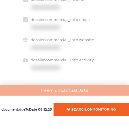
XXXXXXXXXX
dossier.commercial_info.email
XXXXXXXXXX
dossier.commercial_info.website
XXXXXXXXXX
dossier.commercial_info.activity
XXXXXXXXXX
freemium.actualData
freemium.exampleText_1
freemium.exampleText_2
freemium.anonymousPerSearch2
document.dueToDate
08.12.23
SEARCH.ONMONITORING
FREEMIUM.DETAILS
FREEMIUM.REGISTER