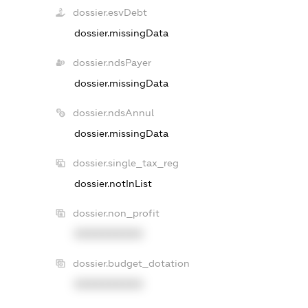
dossier.esvDebt
dossier.missingData
dossier.ndsPayer
dossier.missingData
dossier.ndsAnnul
dossier.missingData
dossier.single_tax_reg
dossier.notInList
dossier.non_profit
XXXXXXXXXX
dossier.budget_dotation
XXXXXXXXXX