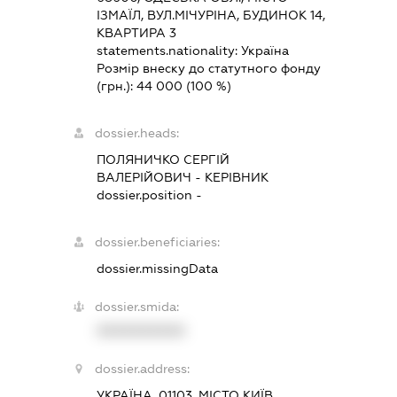
ІЗМАЇЛ, ВУЛ.МІЧУРІНА, БУДИНОК 14,
КВАРТИРА 3
statements.nationality:
Україна
Розмір внеску до статутного фонду
(грн.):
44 000
(100 %)
dossier.heads:
ПОЛЯНИЧКО СЕРГІЙ
ВАЛЕРІЙОВИЧ
-
КЕРІВНИК
dossier.position -
dossier.beneficiaries:
dossier.missingData
dossier.smida:
XXXXXXXXXX
dossier.address:
УКРАЇНА, 01103, МІСТО КИЇВ,