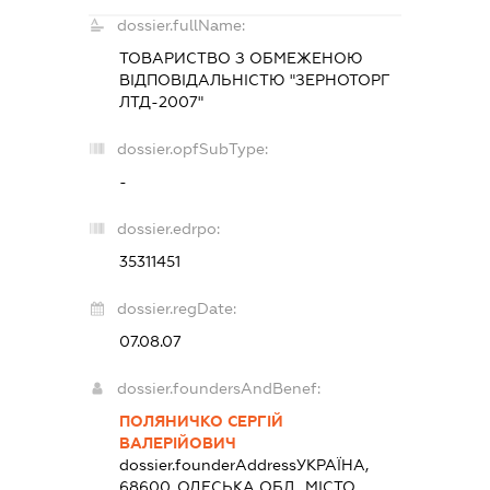
dossier.fullName:
ТОВАРИСТВО З ОБМЕЖЕНОЮ
ВІДПОВІДАЛЬНІСТЮ "ЗЕРНОТОРГ
ЛТД-2007"
dossier.opfSubType:
-
dossier.edrpo:
35311451
dossier.regDate:
07.08.07
dossier.foundersAndBenef:
ПОЛЯНИЧКО СЕРГІЙ
ВАЛЕРІЙОВИЧ
dossier.founderAddress
УКРАЇНА,
68600, ОДЕСЬКА ОБЛ., МІСТО