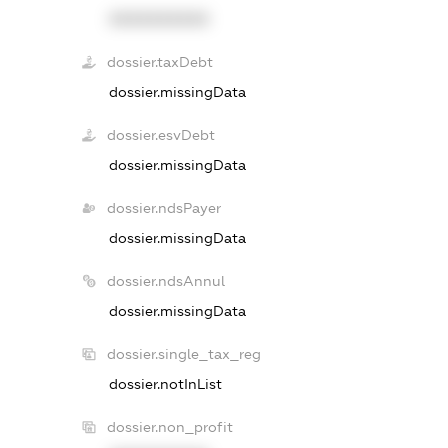
XXXXXXXXXX
dossier.taxDebt
dossier.missingData
dossier.esvDebt
dossier.missingData
dossier.ndsPayer
dossier.missingData
dossier.ndsAnnul
dossier.missingData
dossier.single_tax_reg
dossier.notInList
dossier.non_profit