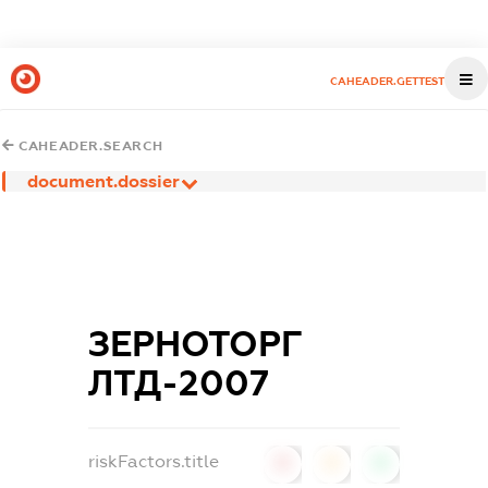
CAHEADER.GETTEST
CAHEADER.SEARCH
document.dossier
ЗЕРНОТОРГ
ЛТД-2007
riskFactors.title
0
0
0