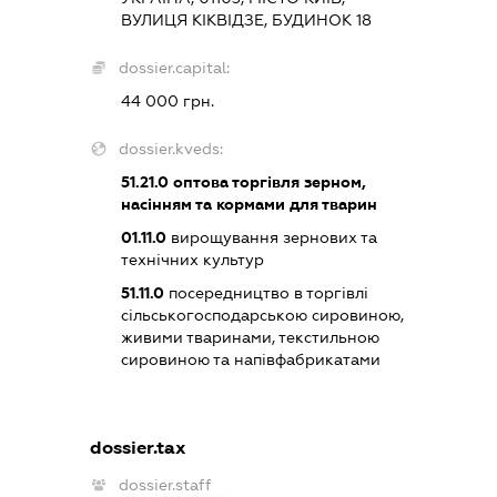
ВУЛИЦЯ КІКВІДЗЕ, БУДИНОК 18
dossier.capital:
44 000 грн.
dossier.kveds:
51.21.0
оптова торгівля зерном,
насінням та кормами для тварин
01.11.0
вирощування зернових та
технічних культур
51.11.0
посередництво в торгівлі
сільськогосподарською сировиною,
живими тваринами, текстильною
сировиною та напівфабрикатами
dossier.tax
dossier.staff