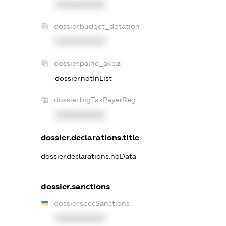
XXXXXXXXXX
dossier.budget_dotation
XXXXXXXXXX
dossier.palne_akciz
dossier.notInList
dossier.bigTaxPayerReg
XXXXXXXXXX
dossier.declarations.title
dossier.declarations.noData
dossier.sanctions
dossier.specSanctions
XXXXXXXXXX