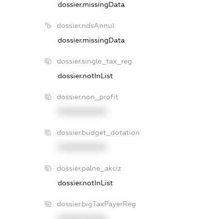
dossier.missingData
dossier.ndsAnnul
dossier.missingData
dossier.single_tax_reg
dossier.notInList
dossier.non_profit
XXXXXXXXXX
dossier.budget_dotation
XXXXXXXXXX
dossier.palne_akciz
dossier.notInList
dossier.bigTaxPayerReg
XXXXXXXXXX