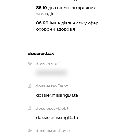
86.10
діяльність лікарняних
закладів
86.90
інша діяльність у сфері
охорони здоров'я
dossier.tax
dossier.staff
XXXXXXXXXX
dossier.taxDebt
dossier.missingData
dossier.esvDebt
dossier.missingData
dossier.ndsPayer