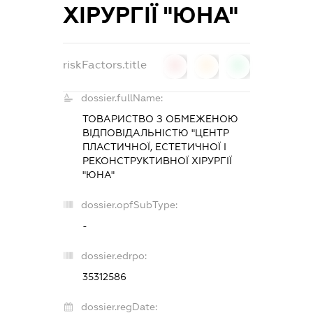
ХІРУРГІЇ "ЮНА"
riskFactors.title
0
0
0
dossier.fullName:
ТОВАРИСТВО З ОБМЕЖЕНОЮ
ВІДПОВІДАЛЬНІСТЮ "ЦЕНТР
ПЛАСТИЧНОЇ, ЕСТЕТИЧНОЇ І
РЕКОНСТРУКТИВНОЇ ХІРУРГІЇ
"ЮНА"
dossier.opfSubType:
-
dossier.edrpo:
35312586
dossier.regDate: