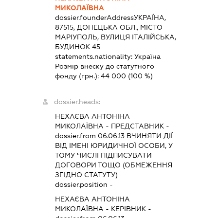
МИКОЛАЇВНА
dossier.founderAddress
УКРАЇНА,
87515, ДОНЕЦЬКА ОБЛ., МІСТО
МАРІУПОЛЬ, ВУЛИЦЯ ІТАЛІЙСЬКА,
БУДИНОК 45
statements.nationality:
Україна
Розмір внеску до статутного
фонду (грн.):
44 000
(100 %)
dossier.heads:
НЕХАЄВА АНТОНІНА
МИКОЛАЇВНА
-
ПРЕДСТАВНИК
-
dossier.from 06.06.13
ВЧИНЯТИ ДІЇ
ВІД ІМЕНІ ЮРИДИЧНОЇ ОСОБИ, У
ТОМУ ЧИСЛІ ПІДПИСУВАТИ
ДОГОВОРИ ТОЩО (ОБМЕЖЕННЯ
ЗГІДНО СТАТУТУ)
dossier.position -
НЕХАЄВА АНТОНІНА
МИКОЛАЇВНА
-
КЕРІВНИК
-