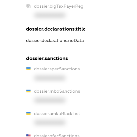
dossier.bigTaxPayerReg
XXXXXXXXXX
dossier.declarations.title
dossier.declarations.noData
dossier.sanctions
dossier.specSanctions
XXXXXXXXXX
dossier.rnboSanctions
XXXXXXXXXX
dossier.amkuBlackList
XXXXXXXXXX
dossier.ofacSanctions