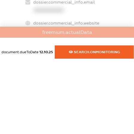
dossier.commercial_info.email
XXXXXXXXXX
dossier.commercial_info.website
XXXXXXXXXX
freemium.actualData
dossier.commercial_info.activity
XXXXXXXXXX
document.dueToDate
12.10.25
SEARCH.ONMONITORING
freemium.exampleText_1
freemium.exampleText_2
freemium.anonymousPerSearch2
FREEMIUM.DETAILS
FREEMIUM.REGISTER