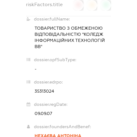
riskFactors.title
0
0
0
dossier.fullName:
ТОВАРИСТВО З ОБМЕЖЕНОЮ
ВІДПОВІДАЛЬНІСТЮ "КОЛЕДЖ
ІНФОРМАЦІЙНИХ ТЕХНОЛОГІЙ
ВВ"
dossier.opfSubType:
-
dossier.edrpo:
35313024
dossier.regDate:
09.09.07
dossier.foundersAndBenef:
НЕХАЄВА АНТОНІНА