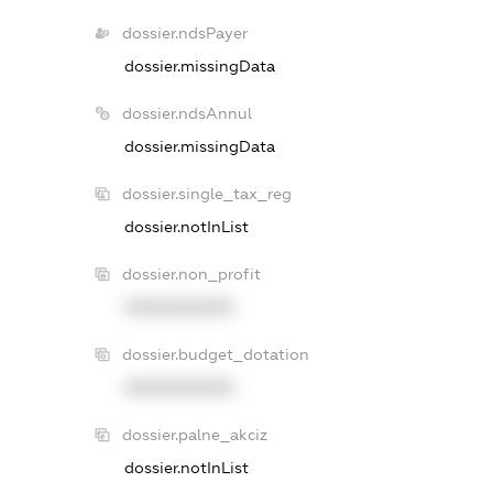
dossier.ndsPayer
dossier.missingData
dossier.ndsAnnul
dossier.missingData
dossier.single_tax_reg
dossier.notInList
dossier.non_profit
XXXXXXXXXX
dossier.budget_dotation
XXXXXXXXXX
dossier.palne_akciz
dossier.notInList