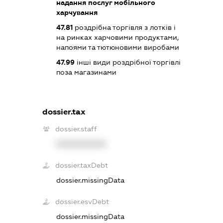
надання послуг мобільного
харчування
47.81
роздрібна торгівля з лотків і
на ринках харчовими продуктами,
напоями та тютюновими виробами
47.99
інші види роздрібної торгівлі
поза магазинами
dossier.tax
dossier.staff
XXXXXXXXXX
dossier.taxDebt
dossier.missingData
dossier.esvDebt
dossier.missingData