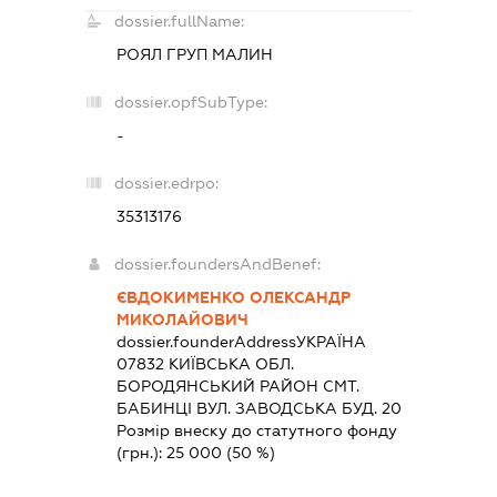
dossier.fullName:
РОЯЛ ГРУП МАЛИН
dossier.opfSubType:
-
dossier.edrpo:
35313176
dossier.foundersAndBenef:
ЄВДОКИМЕНКО ОЛЕКСАНДР
МИКОЛАЙОВИЧ
dossier.founderAddress
УКРАЇНА
07832 КИЇВСЬКА ОБЛ.
БОРОДЯНСЬКИЙ РАЙОН СМТ.
БАБИНЦІ ВУЛ. ЗАВОДСЬКА БУД. 20
Розмір внеску до статутного фонду
(грн.):
25 000
(50 %)