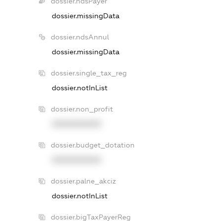
dossier.ndsPayer
dossier.missingData
dossier.ndsAnnul
dossier.missingData
dossier.single_tax_reg
dossier.notInList
dossier.non_profit
XXXXXXXXXX
dossier.budget_dotation
XXXXXXXXXX
dossier.palne_akciz
dossier.notInList
dossier.bigTaxPayerReg