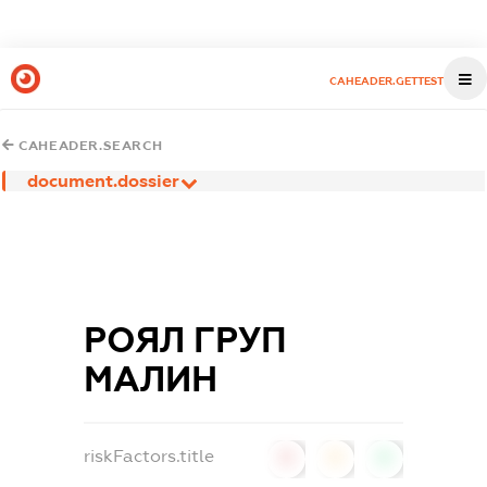
CAHEADER.GETTEST
CAHEADER.SEARCH
document.dossier
РОЯЛ ГРУП
МАЛИН
riskFactors.title
0
0
0