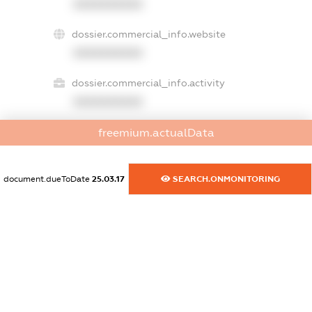
XXXXXXXXXX
dossier.commercial_info.website
XXXXXXXXXX
dossier.commercial_info.activity
XXXXXXXXXX
freemium.actualData
freemium.exampleText_1
freemium.exampleText_2
document.dueToDate
25.03.17
SEARCH.ONMONITORING
freemium.anonymousPerSearch2
FREEMIUM.DETAILS
FREEMIUM.REGISTER