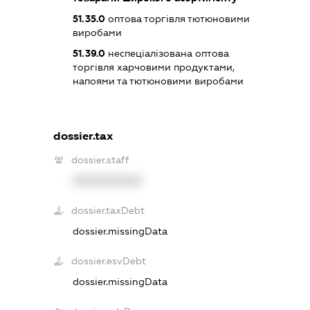
51.35.0
оптова торгівля тютюновими
виробами
51.39.0
неспеціалізована оптова
торгівля харчовими продуктами,
напоями та тютюновими виробами
dossier.tax
dossier.staff
XXXXXXXXXX
dossier.taxDebt
dossier.missingData
dossier.esvDebt
dossier.missingData