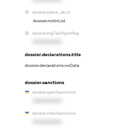
dossier.palne_akciz
dossier.notInList
dossier.bigTaxPayerReg
XXXXXXXXXX
dossier.declarations.title
dossier.declarations.noData
dossier.sanctions
dossier.specSanctions
XXXXXXXXXX
dossier.rnboSanctions
XXXXXXXXXX