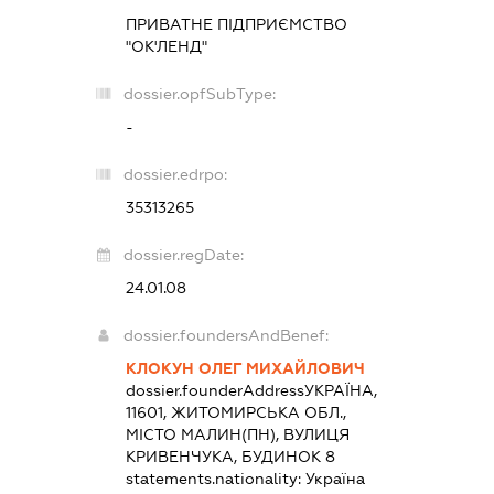
ПРИВАТНЕ ПІДПРИЄМСТВО
"ОК'ЛЕНД"
dossier.opfSubType:
-
dossier.edrpo:
35313265
dossier.regDate:
24.01.08
dossier.foundersAndBenef:
КЛОКУН ОЛЕГ МИХАЙЛОВИЧ
dossier.founderAddress
УКРАЇНА,
11601, ЖИТОМИРСЬКА ОБЛ.,
МІСТО МАЛИН(ПН), ВУЛИЦЯ
КРИВЕНЧУКА, БУДИНОК 8
statements.nationality:
Україна