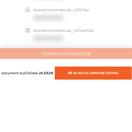
dossier.commercial_info.fax
XXXXXXXXXX
dossier.commercial_info.email
XXXXXXXXXX
dossier.commercial_info.website
freemium.actualData
XXXXXXXXXX
dossier.commercial_info.activity
document.dueToDate
25.07.24
SEARCH.ONMONITORING
XXXXXXXXXX
freemium.exampleText_1
freemium.exampleText_2
freemium.anonymousPerSearch2
FREEMIUM.DETAILS