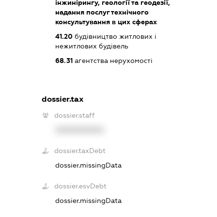
інжинірингу, геології та геодезії,
надання послуг технічного
консультування в цих сферах
41.20
будівництво житлових і
нежитлових будівель
68.31
агентства нерухомості
dossier.tax
dossier.staff
XXXXXXXXXX
dossier.taxDebt
dossier.missingData
dossier.esvDebt
dossier.missingData