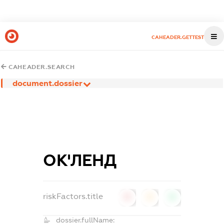
CAHEADER.GETTEST
CAHEADER.SEARCH
document.dossier
ОК'ЛЕНД
riskFactors.title
0
0
0
dossier.fullName: