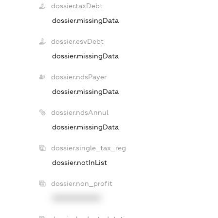
dossier.taxDebt
dossier.missingData
dossier.esvDebt
dossier.missingData
dossier.ndsPayer
dossier.missingData
dossier.ndsAnnul
dossier.missingData
dossier.single_tax_reg
dossier.notInList
dossier.non_profit
XXXXXXXXXX