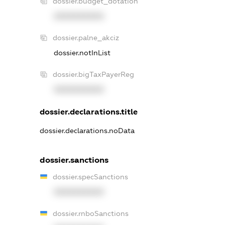
dossier.budget_dotation
XXXXXXXXXX
dossier.palne_akciz
dossier.notInList
dossier.bigTaxPayerReg
XXXXXXXXXX
dossier.declarations.title
dossier.declarations.noData
dossier.sanctions
dossier.specSanctions
XXXXXXXXXX
dossier.rnboSanctions