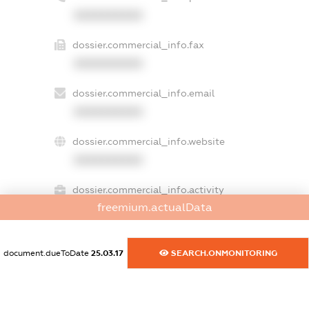
XXXXXXXXXX
dossier.commercial_info.fax
XXXXXXXXXX
dossier.commercial_info.email
XXXXXXXXXX
dossier.commercial_info.website
XXXXXXXXXX
dossier.commercial_info.activity
freemium.actualData
XXXXXXXXXX
document.dueToDate
25.03.17
SEARCH.ONMONITORING
freemium.exampleText_1
freemium.exampleText_2
freemium.anonymousPerSearch2