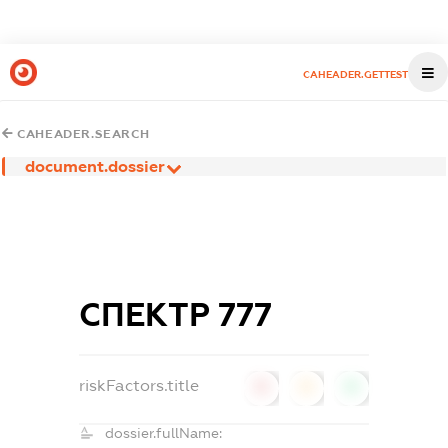
CAHEADER.GETTEST
CAHEADER.SEARCH
document.dossier
СПЕКТР 777
riskFactors.title
0
0
0
dossier.fullName: