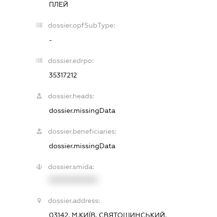
ПЛЕЙ
dossier.opfSubType:
-
dossier.edrpo:
35317212
dossier.heads:
dossier.missingData
dossier.beneficiaries:
dossier.missingData
dossier.smida:
XXXXXXXXXX
dossier.address:
03142, М.КИЇВ, СВЯТОШИНСЬКИЙ,