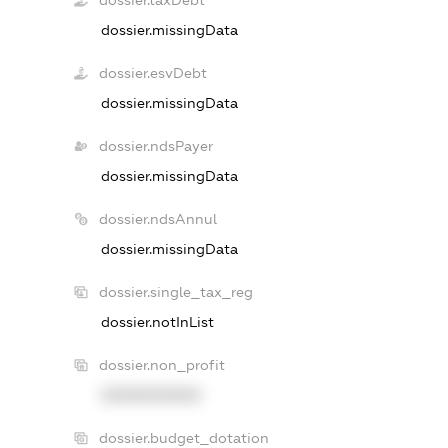
dossier.taxDebt
dossier.missingData
dossier.esvDebt
dossier.missingData
dossier.ndsPayer
dossier.missingData
dossier.ndsAnnul
dossier.missingData
dossier.single_tax_reg
dossier.notInList
dossier.non_profit
XXXXXXXXXX
dossier.budget_dotation