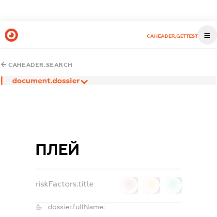
CAHEADER.GETTEST
CAHEADER.SEARCH
document.dossier
ПЛЕЙ
riskFactors.title
0
0
0
dossier.fullName: