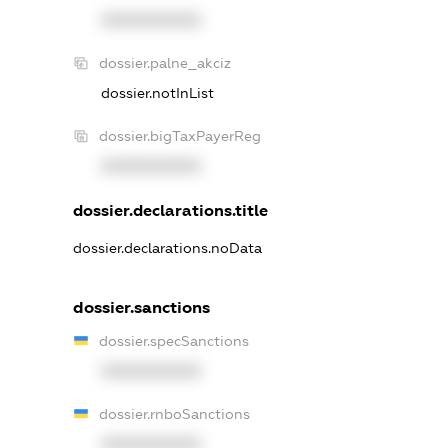
XXXXXXXXXX
dossier.palne_akciz
dossier.notInList
dossier.bigTaxPayerReg
XXXXXXXXXX
dossier.declarations.title
dossier.declarations.noData
dossier.sanctions
dossier.specSanctions
XXXXXXXXXX
dossier.rnboSanctions
XXXXXXXXXX