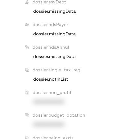
dossier.esvDebt
dossier.missingData
dossier.ndsPayer
dossier.missingData
dossier.ndsAnnul
dossier.missingData
dossier.single_tax_reg
dossier.notInList
dossier.non_profit
XXXXXXXXXX
dossier.budget_dotation
XXXXXXXXXX
dossier.palne_akciz