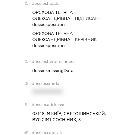
dossier.heads:
ОРЄХОВА ТЕТЯНА
ОЛЕКСАНДРІВНА
-
ПІДПИСАНТ
dossier.position -
ОРЄХОВА ТЕТЯНА
ОЛЕКСАНДРІВНА
-
КЕРІВНИК
dossier.position -
dossier.beneficiaries:
dossier.missingData
dossier.smida:
XXXXXXXXXX
dossier.address:
03148, М.КИЇВ, СВЯТОШИНСЬКИЙ,
ВУЛ.СІМ'Ї СОСНІНИХ, 3
dossier.capital: