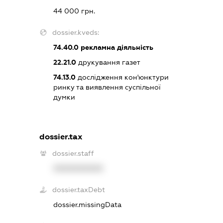
44 000 грн.
dossier.kveds:
74.40.0
рекламна діяльність
22.21.0
друкування газет
74.13.0
дослідження кон'юнктури
ринку та виявлення суспільної
думки
dossier.tax
dossier.staff
XXXXXXXXXX
dossier.taxDebt
dossier.missingData