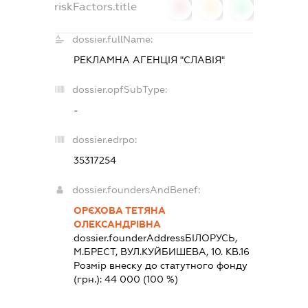
riskFactors.title
0
0
0
dossier.fullName:
РЕКЛАМНА АГЕНЦІЯ "СЛАВІЯ"
dossier.opfSubType:
-
dossier.edrpo:
35317254
dossier.foundersAndBenef:
ОРЄХОВА ТЕТЯНА
ОЛЕКСАНДРІВНА
dossier.founderAddress
БІЛОРУСЬ,
М.БРЕСТ, ВУЛ.КУЙБИШЕВА, 10. КВ.16
Розмір внеску до статутного фонду
(грн.):
44 000
(100 %)