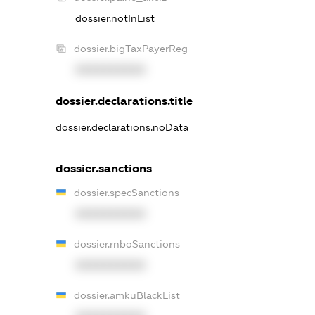
dossier.notInList
dossier.bigTaxPayerReg
XXXXXXXXXX
dossier.declarations.title
dossier.declarations.noData
dossier.sanctions
dossier.specSanctions
XXXXXXXXXX
dossier.rnboSanctions
XXXXXXXXXX
dossier.amkuBlackList