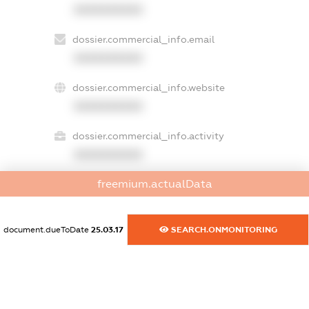
XXXXXXXXXX
dossier.commercial_info.email
XXXXXXXXXX
dossier.commercial_info.website
XXXXXXXXXX
dossier.commercial_info.activity
XXXXXXXXXX
freemium.actualData
freemium.exampleText_1
freemium.exampleText_2
document.dueToDate
25.03.17
SEARCH.ONMONITORING
freemium.anonymousPerSearch2
FREEMIUM.DETAILS
FREEMIUM.REGISTER