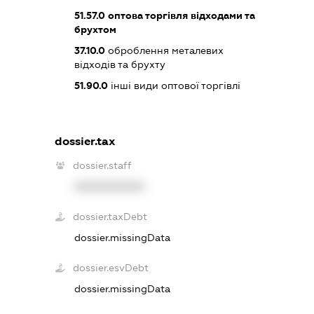
51.57.0
оптова торгівля відходами та
брухтом
37.10.0
оброблення металевих
відходів та брухту
51.90.0
інші види оптової торгівлі
dossier.tax
dossier.staff
XXXXXXXXXX
dossier.taxDebt
dossier.missingData
dossier.esvDebt
dossier.missingData