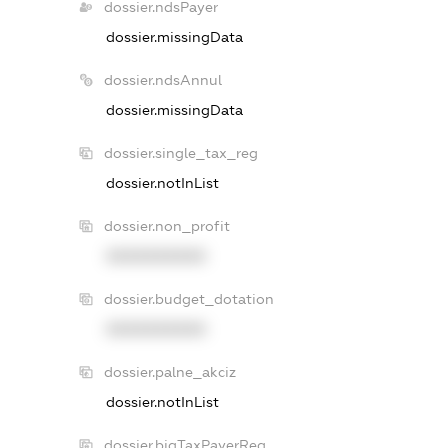
dossier.ndsPayer
dossier.missingData
dossier.ndsAnnul
dossier.missingData
dossier.single_tax_reg
dossier.notInList
dossier.non_profit
XXXXXXXXXX
dossier.budget_dotation
XXXXXXXXXX
dossier.palne_akciz
dossier.notInList
dossier.bigTaxPayerReg