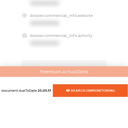
XXXXXXXXXX
dossier.commercial_info.website
XXXXXXXXXX
dossier.commercial_info.activity
XXXXXXXXXX
freemium.exampleText_1
freemium.actualData
freemium.exampleText_2
freemium.anonymousPerSearch2
FREEMIUM.DETAILS
document.dueToDate
25.03.17
SEARCH.ONMONITORING
FREEMIUM.REGISTER