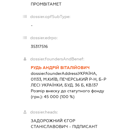
ПРОМВІТАМЕТ
dossier.opfSubType:
-
dossier.edrpo:
35317516
dossier.foundersAndBenef:
РУДЬ АНДРІЙ ВІТАЛІЙОВИЧ
dossier.founderAddress
УКРАЇНА,
01133, М.КИЇВ, ПЕЧЕРСЬКИЙ Р-Н, Б-Р
ЛЕСІ УКРАЇНКИ, БУД. 36 Б, КВ.137
Розмір внеску до статутного фонду
(грн.):
45 000
(100 %)
dossier.heads:
ЗАДОРОЖНИЙ ЄГОР
СТАНІСЛАВОВИЧ
-
ПІДПИСАНТ