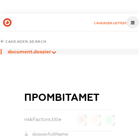
CAHEADER.GETTEST
CAHEADER.SEARCH
document.dossier
ПРОМВІТАМЕТ
riskFactors.title
0
0
0
dossier.fullName: