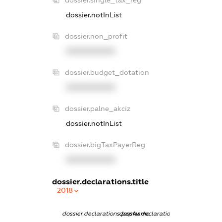
dossier.single_tax_reg
dossier.notInList
dossier.non_profit
XXXXXXXXXX
dossier.budget_dotation
XXXXXXXXXX
dossier.palne_akciz
dossier.notInList
dossier.bigTaxPayerReg
XXXXXXXXXX
dossier.declarations.title
2018
dossier.declarations.pepName
dossier.declarations.personName
dossier.declara