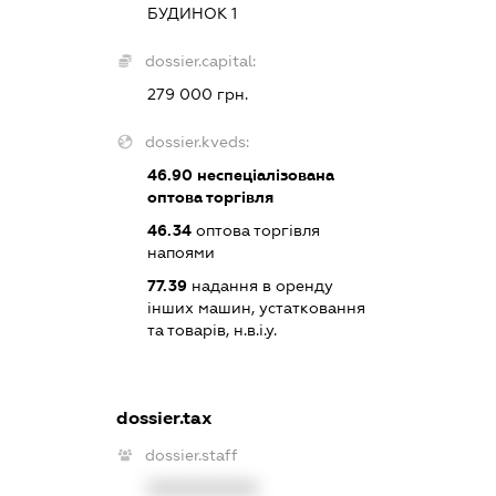
БУДИНОК 1
dossier.capital:
279 000 грн.
dossier.kveds:
46.90
неспеціалізована
оптова торгівля
46.34
оптова торгівля
напоями
77.39
надання в оренду
інших машин, устатковання
та товарів, н.в.і.у.
dossier.tax
dossier.staff
XXXXXXXXXX