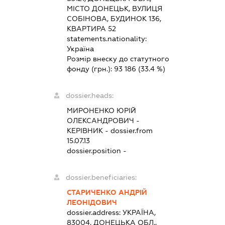
МІСТО ДОНЕЦЬК, ВУЛИЦЯ
СОБІНОВА, БУДИНОК 136,
КВАРТИРА 52
statements.nationality:
Україна
Розмір внеску до статутного
фонду (грн.):
93 186
(33.4 %)
dossier.heads:
МИРОНЕНКО ЮРІЙ
ОЛЕКСАНДРОВИЧ
-
КЕРІВНИК
- dossier.from
15.07.13
dossier.position -
dossier.beneficiaries:
СТАРИЧЕНКО АНДРІЙ
ЛЕОНІДОВИЧ
dossier.address:
УКРАЇНА,
83004, ДОНЕЦЬКА ОБЛ.,