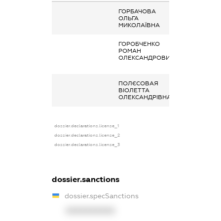
ГОРБАЧОВА
Інше, Аліменти
ОЛЬГА
МИКОЛАЇВНА
ГОРОБЧЕНКО
Заробітна плат
РОМАН
отримана за
ОЛЕКСАНДРОВИЧ
основним місце
роботи
ПОЛЄСОВАЯ
Інше, аліменти
ВІОЛЕТТА
ОЛЕКСАНДРІВНА
dossier.declarations.license_1
dossier.declarations.license_2
dossier.declarations.license_3
dossier.sanctions
dossier.specSanctions
XXXXXXXXXX