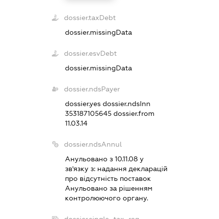
dossier.taxDebt
dossier.missingData
dossier.esvDebt
dossier.missingData
dossier.ndsPayer
dossier.yes
dossier.ndsInn
353187105645
dossier.from
11.03.14
dossier.ndsAnnul
Анульовано з 10.11.08 у
зв'язку з:
надання декларацiй
про вiдсутнiсть поставок
Анульовано за рiшенням
контролюючого органу.