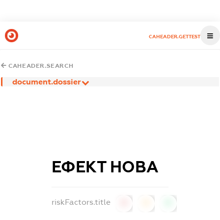
CAHEADER.GETTEST
CAHEADER.SEARCH
document.dossier
ЕФЕКТ НОВА
riskFactors.title
0
0
0