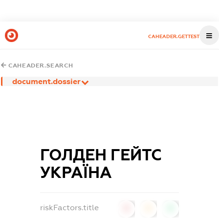
CAHEADER.GETTEST
CAHEADER.SEARCH
document.dossier
ГОЛДЕН ГЕЙТС
УКРАЇНА
riskFactors.title
0
0
0