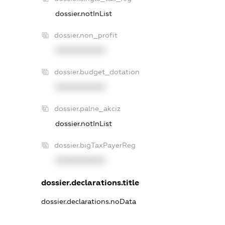
dossier.notInList
dossier.non_profit
XXXXXXXXXX
dossier.budget_dotation
XXXXXXXXXX
dossier.palne_akciz
dossier.notInList
dossier.bigTaxPayerReg
XXXXXXXXXX
dossier.declarations.title
dossier.declarations.noData