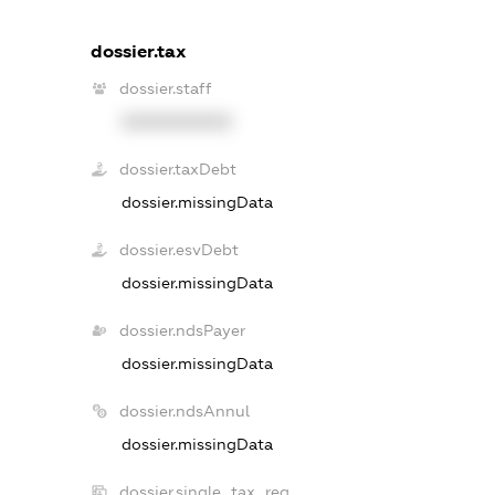
dossier.tax
dossier.staff
XXXXXXXXXX
dossier.taxDebt
dossier.missingData
dossier.esvDebt
dossier.missingData
dossier.ndsPayer
dossier.missingData
dossier.ndsAnnul
dossier.missingData
dossier.single_tax_reg