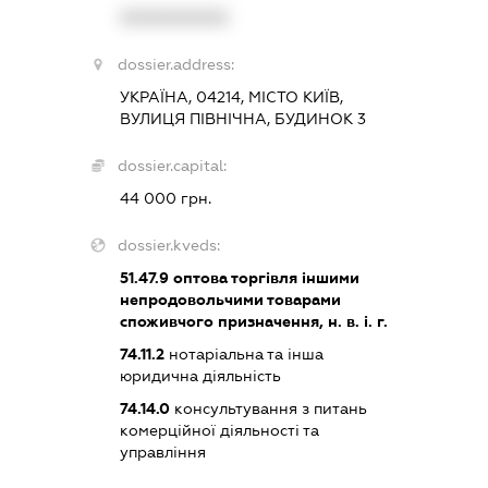
XXXXXXXXXX
dossier.address:
УКРАЇНА, 04214, МІСТО КИЇВ,
ВУЛИЦЯ ПІВНІЧНА, БУДИНОК 3
dossier.capital:
44 000 грн.
dossier.kveds:
51.47.9
оптова торгівля іншими
непродовольчими товарами
споживчого призначення, н. в. і. г.
74.11.2
нотаріальна та інша
юридична діяльність
74.14.0
консультування з питань
комерційної діяльності та
управління