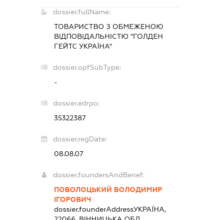
dossier.fullName:
ТОВАРИСТВО З ОБМЕЖЕНОЮ
ВІДПОВІДАЛЬНІСТЮ "ГОЛДЕН
ГЕЙТС УКРАЇНА"
dossier.opfSubType:
-
dossier.edrpo:
35322387
dossier.regDate:
08.08.07
dossier.foundersAndBenef:
ПОВОЛОЦЬКИЙ ВОЛОДИМИР
ІГОРОВИЧ
dossier.founderAddress
УКРАЇНА,
22066, ВІННИЦЬКА ОБЛ.,