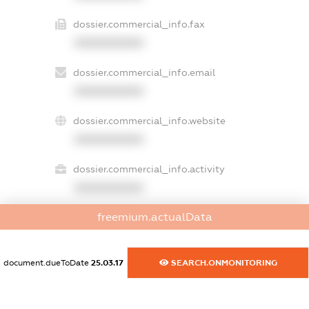
dossier.commercial_info.fax
XXXXXXXXXX
dossier.commercial_info.email
XXXXXXXXXX
dossier.commercial_info.website
XXXXXXXXXX
dossier.commercial_info.activity
XXXXXXXXXX
freemium.actualData
freemium.exampleText_1
freemium.exampleText_2
document.dueToDate
25.03.17
SEARCH.ONMONITORING
freemium.anonymousPerSearch2
FREEMIUM.DETAILS