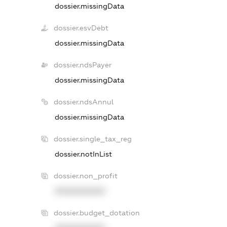
dossier.missingData
dossier.esvDebt
dossier.missingData
dossier.ndsPayer
dossier.missingData
dossier.ndsAnnul
dossier.missingData
dossier.single_tax_reg
dossier.notInList
dossier.non_profit
XXXXXXXXXX
dossier.budget_dotation