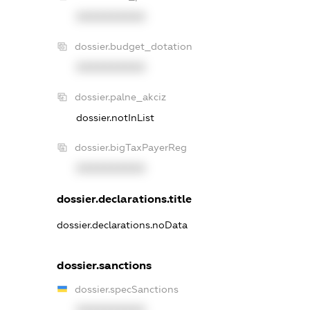
XXXXXXXXXX
dossier.budget_dotation
XXXXXXXXXX
dossier.palne_akciz
dossier.notInList
dossier.bigTaxPayerReg
XXXXXXXXXX
dossier.declarations.title
dossier.declarations.noData
dossier.sanctions
dossier.specSanctions
XXXXXXXXXX