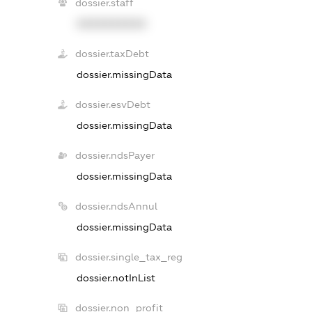
dossier.staff
XXXXXXXXXX
dossier.taxDebt
dossier.missingData
dossier.esvDebt
dossier.missingData
dossier.ndsPayer
dossier.missingData
dossier.ndsAnnul
dossier.missingData
dossier.single_tax_reg
dossier.notInList
dossier.non_profit