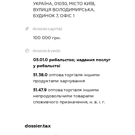
УКРАЇНА, 01030, МІСТО КИЇВ,
ВУЛИЦЯ ВОЛОДИМИРСЬКА,
БУДИНОК 7, ОФІС 1
dossier.capital:
100 000 грн.
dossier.kveds:
05.01.0
рибальство; надання послуг
у рибальстві
51.38.0
оптова торгівля іншими
продуктами харчування
51.47.9
оптова торгівля іншими
непродовольчими товарами
споживчого призначення, н. в. і. г.
dossier.tax