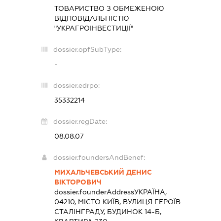
ТОВАРИСТВО З ОБМЕЖЕНОЮ
ВІДПОВІДАЛЬНІСТЮ
"УКРАГРОІНВЕСТИЦІЇ"
dossier.opfSubType:
-
dossier.edrpo:
35332214
dossier.regDate:
08.08.07
dossier.foundersAndBenef:
МИХАЛЬЧЕВСЬКИЙ ДЕНИС
ВІКТОРОВИЧ
dossier.founderAddress
УКРАЇНА,
04210, МІСТО КИЇВ, ВУЛИЦЯ ГЕРОЇВ
СТАЛІНГРАДУ, БУДИНОК 14-Б,