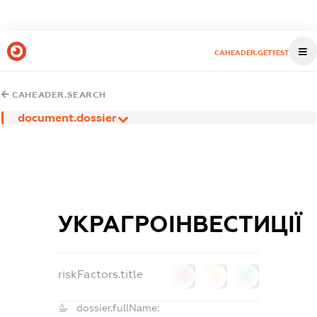
CAHEADER.GETTEST
CAHEADER.SEARCH
document.dossier
УКРАГРОІНВЕСТИЦІЇ
riskFactors.title
0
0
0
dossier.fullName: