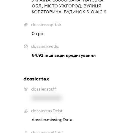
УКРАЇНА, 88000, ЗАКАРПАТСЬКА
ОБЛ., МІСТО УЖГОРОД, ВУЛИЦЯ
КОРЯТОВИЧА, БУДИНОК 5, ОФІС 6
dossier.capital:
0 грн.
dossier.kveds:
64.92
інші види кредитування
dossier.tax
dossier.staff
XXXXXXXXXX
dossier.taxDebt
dossier.missingData
dossier.esvDebt