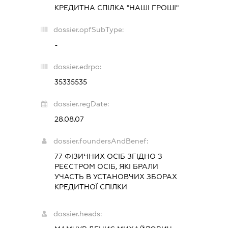
КРЕДИТНА СПІЛКА "НАШІ ГРОШІ"
dossier.opfSubType:
-
dossier.edrpo:
35335535
dossier.regDate:
28.08.07
dossier.foundersAndBenef:
77 ФІЗИЧНИХ ОСІБ ЗГІДНО З
РЕЄСТРОМ ОСІБ, ЯКІ БРАЛИ
УЧАСТЬ В УСТАНОВЧИХ ЗБОРАХ
КРЕДИТНОЇ СПІЛКИ
dossier.heads: