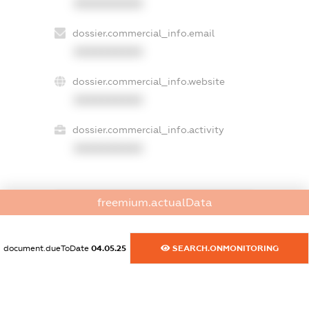
XXXXXXXXXX
dossier.commercial_info.email
XXXXXXXXXX
dossier.commercial_info.website
XXXXXXXXXX
dossier.commercial_info.activity
XXXXXXXXXX
freemium.actualData
freemium.exampleText_1
freemium.exampleText_2
freemium.anonymousPerSearch2
document.dueToDate
04.05.25
SEARCH.ONMONITORING
FREEMIUM.DETAILS
FREEMIUM.REGISTER