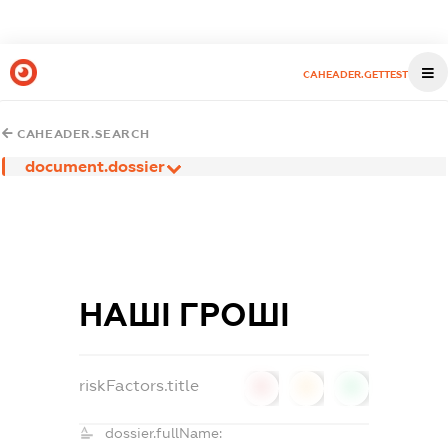
CAHEADER.GETTEST
CAHEADER.SEARCH
document.dossier
НАШІ ГРОШІ
riskFactors.title
0
0
0
dossier.fullName: