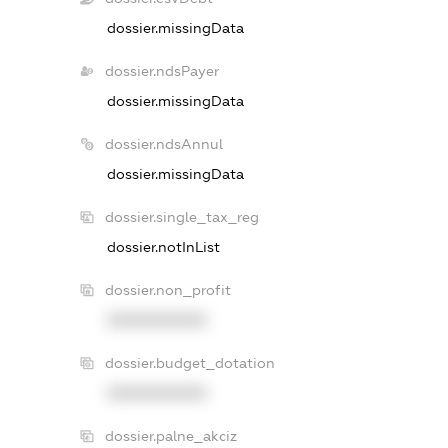
dossier.missingData
dossier.ndsPayer
dossier.missingData
dossier.ndsAnnul
dossier.missingData
dossier.single_tax_reg
dossier.notInList
dossier.non_profit
XXXXXXXXXX
dossier.budget_dotation
XXXXXXXXXX
dossier.palne_akciz