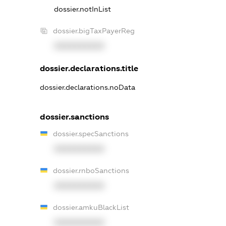
dossier.notInList
dossier.bigTaxPayerReg
XXXXXXXXXX
dossier.declarations.title
dossier.declarations.noData
dossier.sanctions
dossier.specSanctions
XXXXXXXXXX
dossier.rnboSanctions
XXXXXXXXXX
dossier.amkuBlackList
XXXXXXXXXX