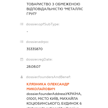
ТОВАРИСТВО З ОБМЕЖЕНОЮ
ВІДПОВІДАЛЬНІСТЮ "МЕТАЛЛІС
ГРУП"
dossier.opfSubType:
-
dossier.edrpo:
35335870
dossier.regDate:
28.08.07
dossier.foundersAndBenef:
КЛЯЗНИКА ОЛЕКСАНДР
МИКОЛАЙОВИЧ
dossier.founderAddress
УКРАЇНА,
01001, МІСТО КИЇВ, МИХАЙЛА
КОЦЮБИНСЬКОГО, БУДИНОК 6