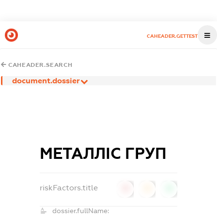
CAHEADER.GETTEST
CAHEADER.SEARCH
document.dossier
МЕТАЛЛІС ГРУП
riskFactors.title
0
0
0
dossier.fullName: