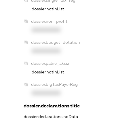
dossier.single_tax_reg
dossier.notInList
dossier.non_profit
XXXXXXXXXX
dossier.budget_dotation
XXXXXXXXXX
dossier.palne_akciz
dossier.notInList
dossier.bigTaxPayerReg
XXXXXXXXXX
dossier.declarations.title
dossier.declarations.noData