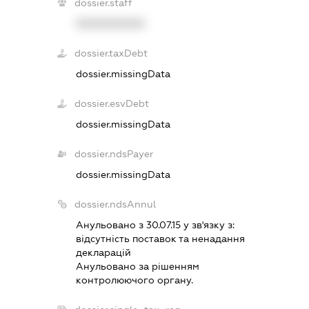
dossier.staff
XXXXXXXXXX
dossier.taxDebt
dossier.missingData
dossier.esvDebt
dossier.missingData
dossier.ndsPayer
dossier.missingData
dossier.ndsAnnul
Анульовано з 30.07.15 у зв'язку з:
вiдсутнiсть поставок та ненадання
декларацiй
Анульовано за рiшенням
контролюючого органу.