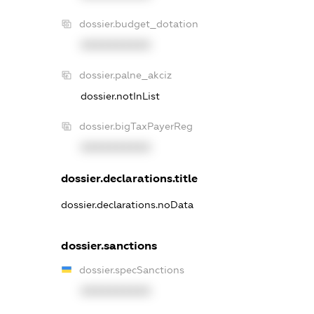
dossier.budget_dotation
XXXXXXXXXX
dossier.palne_akciz
dossier.notInList
dossier.bigTaxPayerReg
XXXXXXXXXX
dossier.declarations.title
dossier.declarations.noData
dossier.sanctions
dossier.specSanctions
XXXXXXXXXX