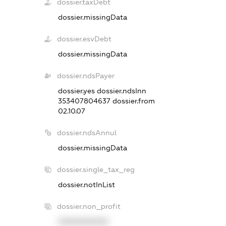
dossier.taxDebt
dossier.missingData
dossier.esvDebt
dossier.missingData
dossier.ndsPayer
dossier.yes
dossier.ndsInn
353407804637
dossier.from
02.10.07
dossier.ndsAnnul
dossier.missingData
dossier.single_tax_reg
dossier.notInList
dossier.non_profit
XXXXXXXXXX