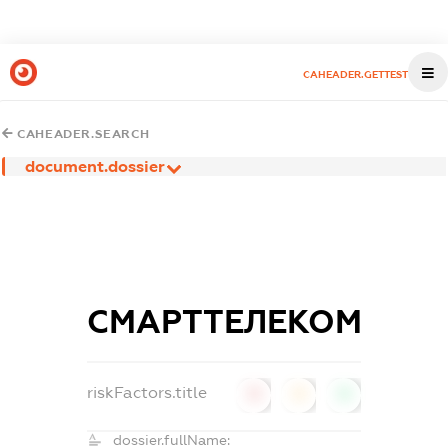
CAHEADER.GETTEST
CAHEADER.SEARCH
document.dossier
СМАРТТЕЛЕКОМ
riskFactors.title
0
0
0
dossier.fullName: