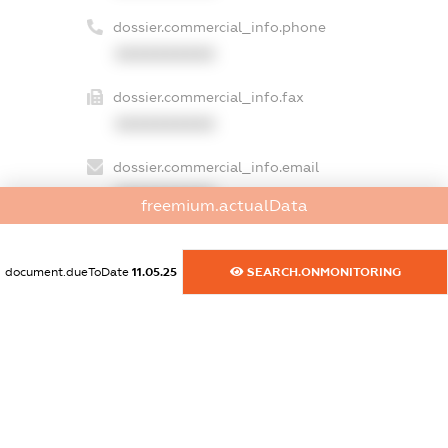
dossier.commercial_info.phone
XXXXXXXXXX
dossier.commercial_info.fax
XXXXXXXXXX
dossier.commercial_info.email
XXXXXXXXXX
freemium.actualData
dossier.commercial_info.website
XXXXXXXXXX
document.dueToDate
11.05.25
SEARCH.ONMONITORING
dossier.commercial_info.activity
XXXXXXXXXX
freemium.exampleText_1
freemium.exampleText_2