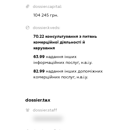
dossier.capital:
104 245 грн.
dossier.kveds:
70.22
консультування з питань
комерційної діяльності й
керування
63.99
надання інших
інформаційних послуг, н.в.і.у.
82.99
надання інших допоміжних
комерційних послуг, н.в.і.у.
dossier.tax
dossier.staff
XXXXXXXXXX