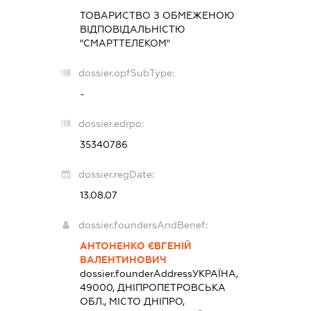
ТОВАРИСТВО З ОБМЕЖЕНОЮ
ВІДПОВІДАЛЬНІСТЮ
"СМАРТТЕЛЕКОМ"
dossier.opfSubType:
-
dossier.edrpo:
35340786
dossier.regDate:
13.08.07
dossier.foundersAndBenef:
АНТОНЕНКО ЄВГЕНІЙ
ВАЛЕНТИНОВИЧ
dossier.founderAddress
УКРАЇНА,
49000, ДНІПРОПЕТРОВСЬКА
ОБЛ., МІСТО ДНІПРО,