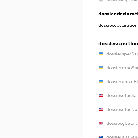
dossier.declarati
dossier.declaratio
dossier.sanction
dossier.specSa
dossier.rnboSa
dossier.amkuBl
dossier.ofacSa
dossier.ofacN
dossier.gbSanc
dossier.ausSan