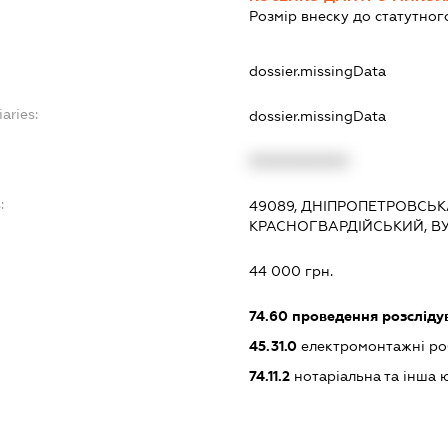
Розмір внеску до статутног
dossier.missingData
aries:
dossier.missingData
XXXXXXXXXX
:
49089, ДНІПРОПЕТРОВСЬКА
КРАСНОГВАРДІЙСЬКИЙ, ВУ
44 000 грн.
74.60
проведення розслідув
45.31.0
електромонтажні ро
74.11.2
нотаріальна та інша 