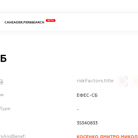
BETA
CAHEADER.PERSSEARCH
СБ
riskFactors.title
0
0
me:
ЕФЕС-СБ
Type:
-
35340833
ersAndBenef:
КОСЕНКО ДМИТРО МИКО