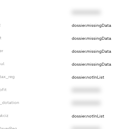
XXXXXXXXXX
t
dossier.missingData
t
dossier.missingData
er
dossier.missingData
nul
dossier.missingData
_tax_reg
dossier.notInList
ofit
XXXXXXXXXX
t_dotation
XXXXXXXXXX
akciz
dossier.notInList
xPayerReg