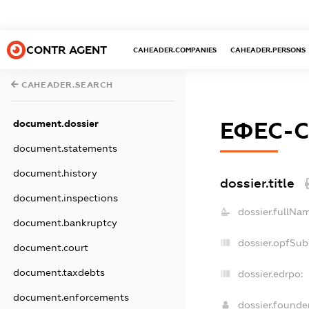
CONTR AGENT
CAHEADER.COMPANIES
CAHEADER.PERSONS
CAHEADER.SEARCH
document.dossier
ЕФЕС-
document.statements
document.history
dossier.title
document.inspections
dossier.fullNa
document.bankruptcy
dossier.opfSub
document.court
document.taxdebts
dossier.edrpo:
document.enforcements
dossier.found