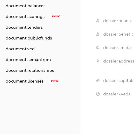
document.balances
document.scorings
new!
dossier.heads:
document.tenders
dossier.benefici
document.publicfunds
dossier.smida:
document.ved
document.semantrum
dossier.address
document.relationships
dossier.capital:
document.licenses
new!
dossier.kveds: