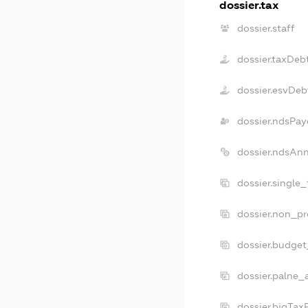
dossier.tax
dossier.staff
dossier.taxDeb
dossier.esvDeb
dossier.ndsPay
dossier.ndsAn
dossier.single
dossier.non_pr
dossier.budge
dossier.palne_
dossier.bigTa