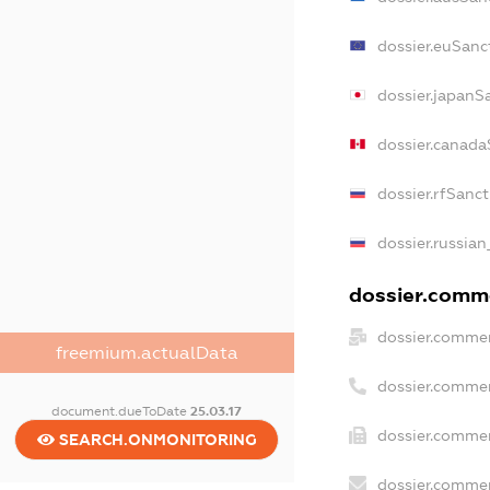
dossier.euSanc
dossier.japanS
dossier.canada
dossier.rfSanc
dossier.russian
dossier.comme
dossier.commer
freemium.actualData
dossier.commer
document.dueToDate
25.03.17
dossier.commer
SEARCH.ONMONITORING
dossier.commer