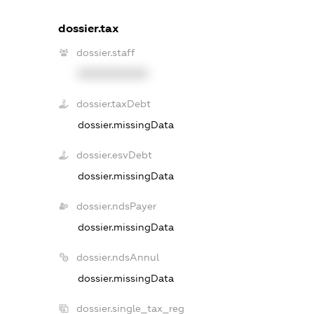
dossier.tax
dossier.staff
XXXXXXXXXX
dossier.taxDebt
dossier.missingData
dossier.esvDebt
dossier.missingData
dossier.ndsPayer
dossier.missingData
dossier.ndsAnnul
dossier.missingData
dossier.single_tax_reg