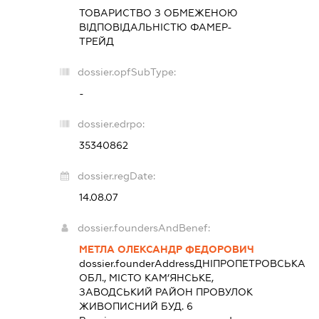
ТОВАРИСТВО З ОБМЕЖЕНОЮ
ВІДПОВІДАЛЬНІСТЮ
ФАМЕР-
ТРЕЙД
dossier.opfSubType:
-
dossier.edrpo:
35340862
dossier.regDate:
14.08.07
dossier.foundersAndBenef:
МЕТЛА ОЛЕКСАНДР ФЕДОРОВИЧ
dossier.founderAddress
ДНІПРОПЕТРОВСЬКА
ОБЛ., МІСТО КАМ’ЯНСЬКЕ,
ЗАВОДСЬКИЙ РАЙОН ПРОВУЛОК
ЖИВОПИСНИЙ БУД. 6