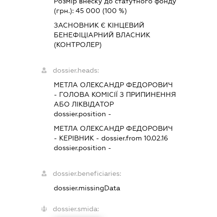
Розмір внеску до статутного фонду
(грн.):
45 000
(100 %)
ЗАСНОВНИК Є КІНЦЕВИЙ
БЕНЕФІЦІАРНИЙ ВЛАСНИК
(КОНТРОЛЕР)
dossier.heads:
МЕТЛА ОЛЕКСАНДР ФЕДОРОВИЧ
-
ГОЛОВА КОМІСІЇ З ПРИПИНЕННЯ
АБО ЛІКВІДАТОР
dossier.position -
МЕТЛА ОЛЕКСАНДР ФЕДОРОВИЧ
-
КЕРІВНИК
- dossier.from 10.02.16
dossier.position -
dossier.beneficiaries:
dossier.missingData
dossier.smida: