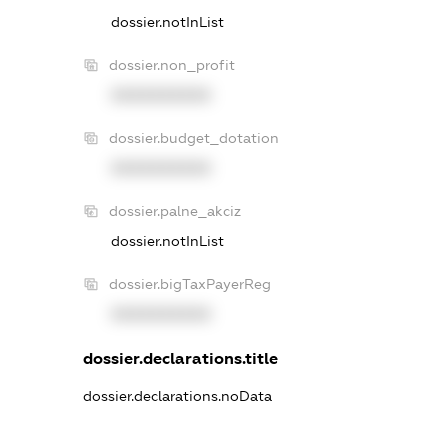
dossier.notInList
dossier.non_profit
XXXXXXXXXX
dossier.budget_dotation
XXXXXXXXXX
dossier.palne_akciz
dossier.notInList
dossier.bigTaxPayerReg
XXXXXXXXXX
dossier.declarations.title
dossier.declarations.noData