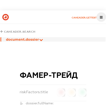
CAHEADER.GETTEST
CAHEADER.SEARCH
document.dossier
ФАМЕР-ТРЕЙД
riskFactors.title
0
0
0
dossier.fullName: