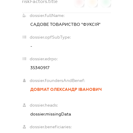
riskFactors.title
0
0
0
dossier.fullName:
САДОВЕ ТОВАРИСТВО "ФУКСІЯ"
dossier.opfSubType:
-
dossier.edrpo:
35340917
dossier.foundersAndBenef:
ДОВМАТ ОЛЕКСАНДР ІВАНОВИЧ
dossier.heads:
dossier.missingData
dossier.beneficiaries: