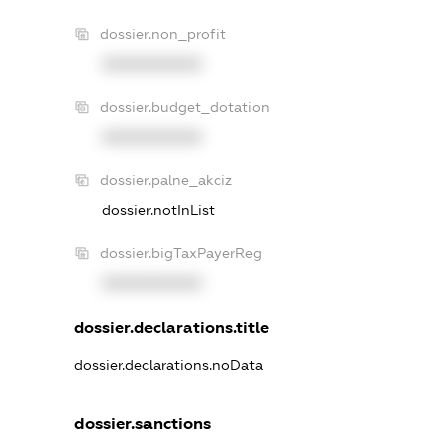
dossier.non_profit
XXXXXXXXXX
dossier.budget_dotation
XXXXXXXXXX
dossier.palne_akciz
dossier.notInList
dossier.bigTaxPayerReg
XXXXXXXXXX
dossier.declarations.title
dossier.declarations.noData
dossier.sanctions