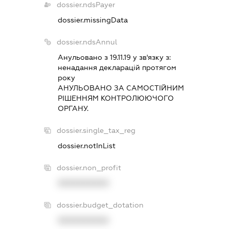
dossier.ndsPayer
dossier.missingData
dossier.ndsAnnul
Анульовано з 19.11.19 у зв'язку з:
ненадання декларацiй протягом
року
АНУЛЬОВАНО ЗА САМОСТIЙНИМ
РIШЕННЯМ КОНТРОЛЮЮЧОГО
ОРГАНУ.
dossier.single_tax_reg
dossier.notInList
dossier.non_profit
XXXXXXXXXX
dossier.budget_dotation
XXXXXXXXXX