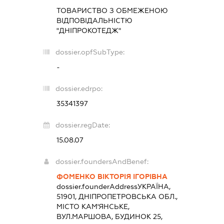
ТОВАРИСТВО З ОБМЕЖЕНОЮ
ВІДПОВІДАЛЬНІСТЮ
"ДНІПРОКОТЕДЖ"
dossier.opfSubType:
-
dossier.edrpo:
35341397
dossier.regDate:
15.08.07
dossier.foundersAndBenef:
ФОМЕНКО ВІКТОРІЯ ІГОРІВНА
dossier.founderAddress
УКРАЇНА,
51901, ДНІПРОПЕТРОВСЬКА ОБЛ.,
МІСТО КАМ'ЯНСЬКЕ,
ВУЛ.МАРШОВА, БУДИНОК 25,