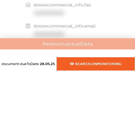
dossier.commercial_info.fax
XXXXXXXXXX
dossier.commercial_info.email
XXXXXXXXXX
freemium.actualData
dossier.commercial_info.website
XXXXXXXXXX
document.dueToDate
28.05.25
SEARCH.ONMONITORING
dossier.commercial_info.activity
XXXXXXXXXX
freemium.exampleText_1
freemium.exampleText_2
freemium.anonymousPerSearch2
FREEMIUM.DETAILS
FREEMIUM.REGISTER