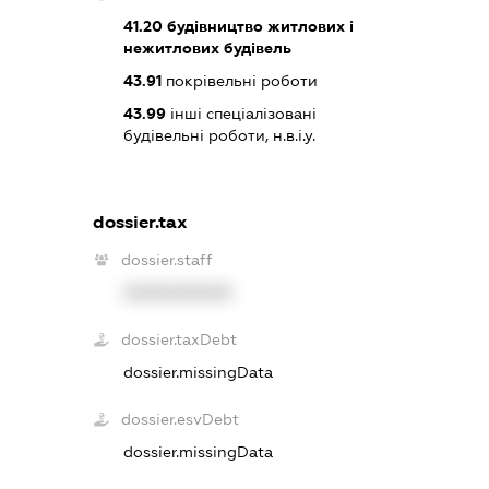
41.20
будівництво житлових і
нежитлових будівель
43.91
покрівельні роботи
43.99
інші спеціалізовані
будівельні роботи, н.в.і.у.
dossier.tax
dossier.staff
XXXXXXXXXX
dossier.taxDebt
dossier.missingData
dossier.esvDebt
dossier.missingData