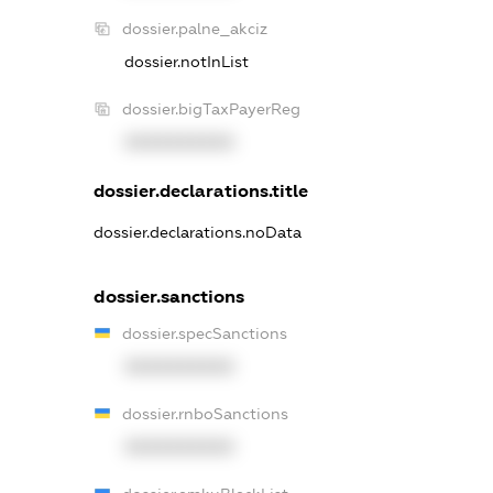
dossier.palne_akciz
dossier.notInList
dossier.bigTaxPayerReg
XXXXXXXXXX
dossier.declarations.title
dossier.declarations.noData
dossier.sanctions
dossier.specSanctions
XXXXXXXXXX
dossier.rnboSanctions
XXXXXXXXXX