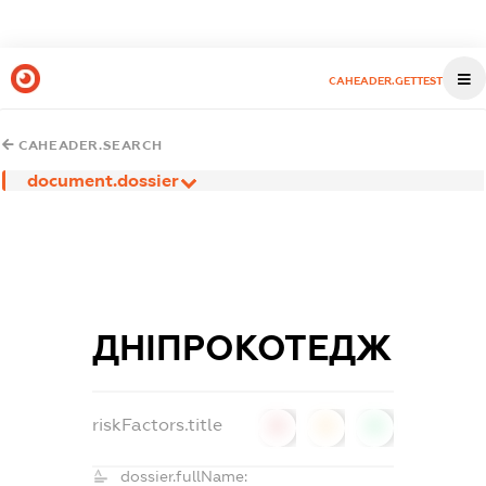
CAHEADER.GETTEST
CAHEADER.SEARCH
document.dossier
ДНІПРОКОТЕДЖ
riskFactors.title
0
0
0
dossier.fullName: