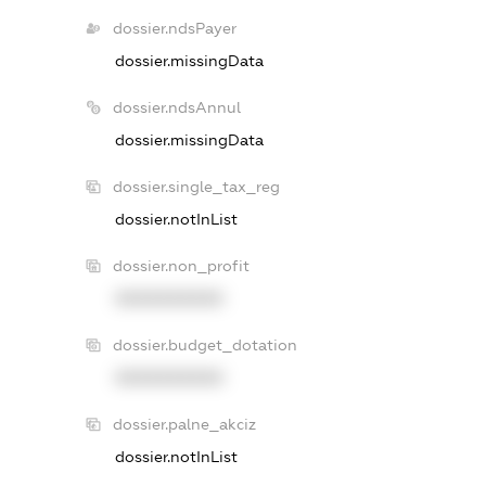
dossier.ndsPayer
dossier.missingData
dossier.ndsAnnul
dossier.missingData
dossier.single_tax_reg
dossier.notInList
dossier.non_profit
XXXXXXXXXX
dossier.budget_dotation
XXXXXXXXXX
dossier.palne_akciz
dossier.notInList