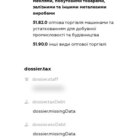
меблями, побутовими товарами,
залізними та іншими металевими
виробами
51.82.0
оптова торгівля машинами та
устаткованням для добувної
промисловості та будівництва
51.90.0
інші види оптової торгівлі
dossier.tax
dossier.staff
XXXXXXXXXX
dossier.taxDebt
dossier.missingData
dossier.esvDebt
dossier.missingData