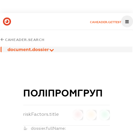
CAHEADER.GETTEST
CAHEADER.SEARCH
document.dossier
ПОЛІПРОМГРУП
riskFactors.title
0
0
0
dossier.fullName: