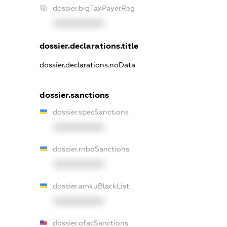
dossier.bigTaxPayerReg
XXXXXXXXXX
dossier.declarations.title
dossier.declarations.noData
dossier.sanctions
dossier.specSanctions
XXXXXXXXXX
dossier.rnboSanctions
XXXXXXXXXX
dossier.amkuBlackList
XXXXXXXXXX
dossier.ofacSanctions