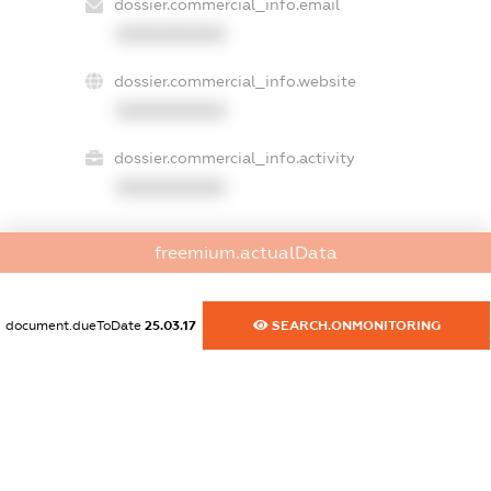
dossier.commercial_info.email
XXXXXXXXXX
dossier.commercial_info.website
XXXXXXXXXX
dossier.commercial_info.activity
XXXXXXXXXX
freemium.actualData
freemium.exampleText_1
freemium.exampleText_2
freemium.anonymousPerSearch2
document.dueToDate
25.03.17
SEARCH.ONMONITORING
FREEMIUM.DETAILS
FREEMIUM.REGISTER