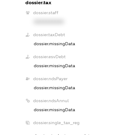
dossier.tax
dossier.staff
XXXXXXXXXX
dossier.taxDebt
dossier.missingData
dossier.esvDebt
dossier.missingData
dossier.ndsPayer
dossier.missingData
dossier.ndsAnnul
dossier.missingData
dossier.single_tax_reg