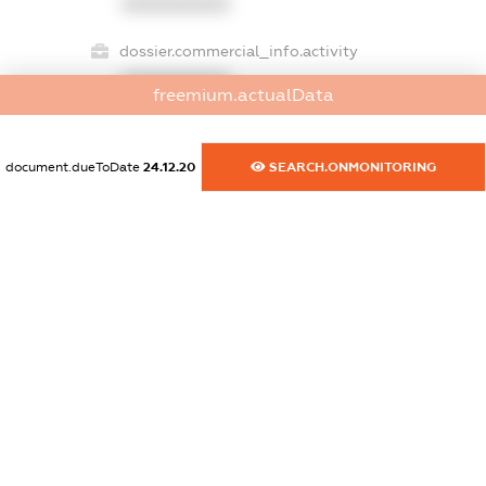
XXXXXXXXXX
dossier.commercial_info.activity
XXXXXXXXXX
freemium.actualData
document.dueToDate
24.12.20
SEARCH.ONMONITORING
freemium.exampleText_1
freemium.exampleText_2
freemium.anonymousPerSearch2
FREEMIUM.DETAILS
FREEMIUM.REGISTER