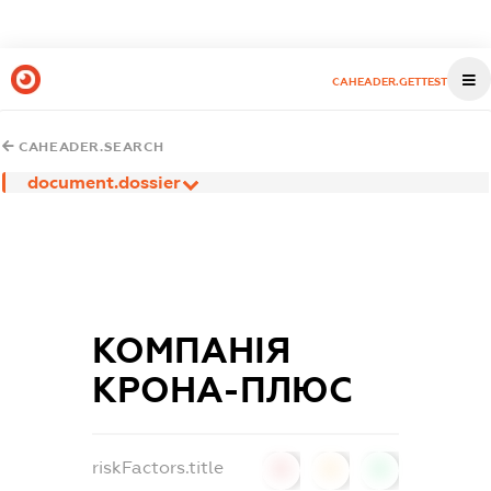
CAHEADER.GETTEST
CAHEADER.SEARCH
document.dossier
КОМПАНІЯ
КРОНА-ПЛЮС
riskFactors.title
0
0
0