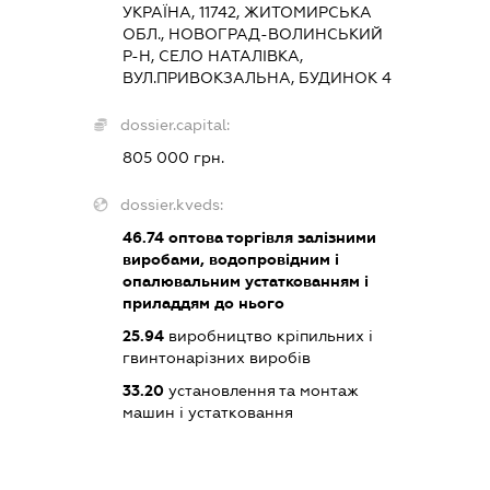
УКРАЇНА, 11742, ЖИТОМИРСЬКА
ОБЛ., НОВОГРАД-ВОЛИНСЬКИЙ
Р-Н, СЕЛО НАТАЛІВКА,
ВУЛ.ПРИВОКЗАЛЬНА, БУДИНОК 4
dossier.capital:
805 000 грн.
dossier.kveds:
46.74
оптова торгівля залізними
виробами, водопровідним і
опалювальним устаткованням і
приладдям до нього
25.94
виробництво кріпильних і
гвинтонарізних виробів
33.20
установлення та монтаж
машин і устатковання