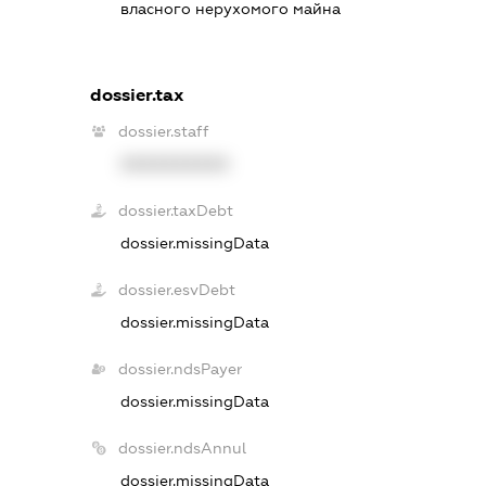
власного нерухомого майна
dossier.tax
dossier.staff
XXXXXXXXXX
dossier.taxDebt
dossier.missingData
dossier.esvDebt
dossier.missingData
dossier.ndsPayer
dossier.missingData
dossier.ndsAnnul
dossier.missingData