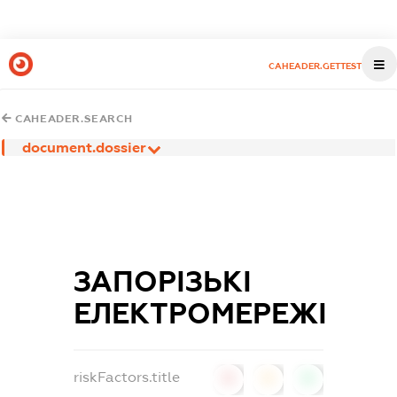
CAHEADER.GETTEST
CAHEADER.SEARCH
document.dossier
ЗАПОРІЗЬКІ
ЕЛЕКТРОМЕРЕЖІ
riskFactors.title
0
0
0