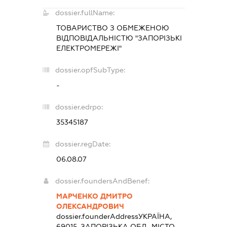
dossier.fullName:
ТОВАРИСТВО З ОБМЕЖЕНОЮ
ВІДПОВІДАЛЬНІСТЮ "ЗАПОРІЗЬКІ
ЕЛЕКТРОМЕРЕЖІ"
dossier.opfSubType:
-
dossier.edrpo:
35345187
dossier.regDate:
06.08.07
dossier.foundersAndBenef:
МАРЧЕНКО ДМИТРО
ОЛЕКСАНДРОВИЧ
dossier.founderAddress
УКРАЇНА,
69015, ЗАПОРІЗЬКА ОБЛ., МІСТО