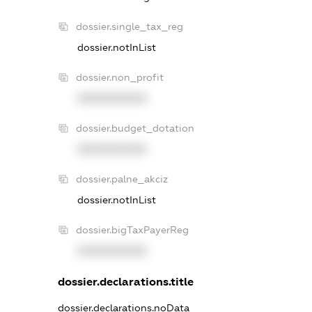
dossier.single_tax_reg
dossier.notInList
dossier.non_profit
XXXXXXXXXX
dossier.budget_dotation
XXXXXXXXXX
dossier.palne_akciz
dossier.notInList
dossier.bigTaxPayerReg
XXXXXXXXXX
dossier.declarations.title
dossier.declarations.noData