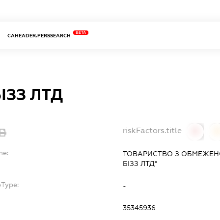
BETA
CAHEADER.PERSSEARCH
ІЗЗ ЛТД
riskFactors.title
0
0
me:
ТОВАРИСТВО З ОБМЕЖЕН
БІЗЗ ЛТД"
bType:
-
35345936