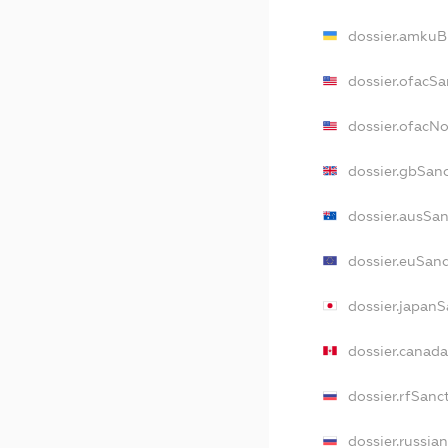
dossier.amkuB
dossier.ofacSa
dossier.ofacN
dossier.gbSan
dossier.ausSa
dossier.euSan
dossier.japan
dossier.canad
dossier.rfSanc
dossier.russia