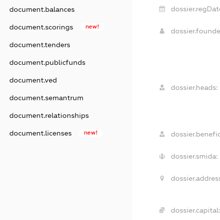
dossier.regDat
document.balances
document.scorings
new!
dossier.found
document.tenders
document.publicfunds
document.ved
dossier.heads:
document.semantrum
document.relationships
document.licenses
new!
dossier.benefic
dossier.smida:
dossier.addres
dossier.capital