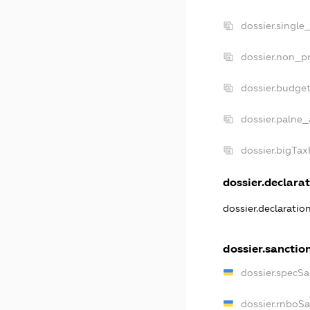
dossier.single
dossier.non_pr
dossier.budge
dossier.palne_
dossier.bigTa
dossier.declarat
dossier.declarati
dossier.sanctio
dossier.specS
dossier.rnboS