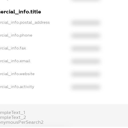
rcial_info.title
rcial_info.postal_address
XXXXXXXXXX
rcial_info.phone
XXXXXXXXXX
cial_info.fax
XXXXXXXXXX
cial_info.email
XXXXXXXXXX
rcial_info.website
XXXXXXXXXX
cial_info.activity
XXXXXXXXXX
ampleText_1
ampleText_2
onymousPerSearch2