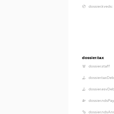
dossier.kveds:
dossier.tax
dossier.staff
dossier.taxDeb
dossier.esvDe
dossier.ndsPa
dossier.ndsAn