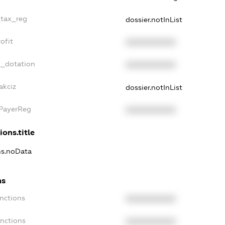
_tax_reg
dossier.notInList
ofit
XXXXXXXXXX
t_dotation
XXXXXXXXXX
akciz
dossier.notInList
xPayerReg
XXXXXXXXXX
ions.title
ons.noData
ns
anctions
XXXXXXXXXX
anctions
XXXXXXXXXX