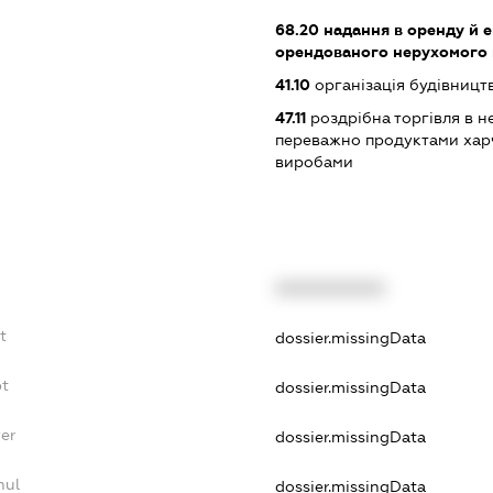
68.20
надання в оренду й е
орендованого нерухомого
41.10
організація будівництв
47.11
роздрібна торгівля в н
переважно продуктами хар
виробами
XXXXXXXXXX
t
dossier.missingData
bt
dossier.missingData
yer
dossier.missingData
nul
dossier.missingData