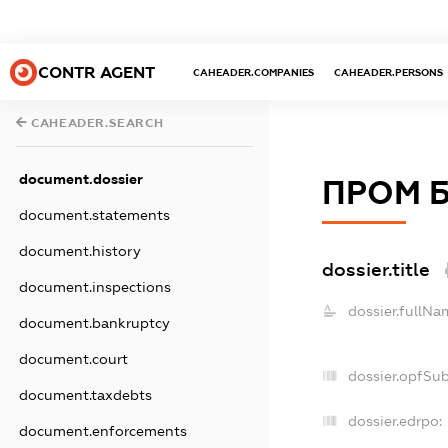
CONTR AGENT
CAHEADER.COMPANIES
CAHEADER.PERSONS
CAHEADER.SEARCH
document.dossier
ПРОМ Б
document.statements
document.history
dossier.title
document.inspections
dossier.fullNa
document.bankruptcy
document.court
dossier.opfSu
document.taxdebts
dossier.edrpo:
document.enforcements