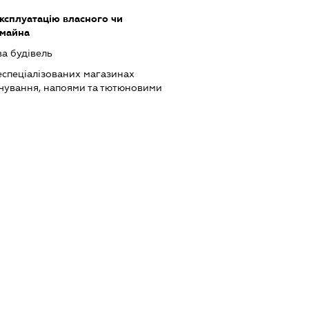
ксплуатацію власного чи
 майна
а будівель
еспеціалізованих магазинах
чування, напоями та тютюновими