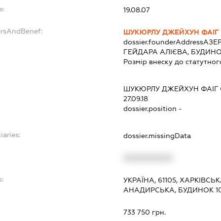
e:
19.08.07
ersAndBenef:
ШУКЮРЛУ ДЖЕЙХУН ФАІГ
dossier.founderAddress
АЗЕР
ГЕЙДАРА АЛІЄВА, БУДИНО
Розмір внеску до статутног
ШУКЮРЛУ ДЖЕЙХУН ФАІГ
27.09.18
dossier.position -
iaries:
dossier.missingData
XXXXXXXXXX
s:
УКРАЇНА, 61105, ХАРКІВСЬ
АНАДИРСЬКА, БУДИНОК 1
:
733 750 грн.