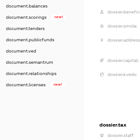
document.balances
dossier.benefici
document.scorings
new!
dossier.smida:
document.tenders
document.publicfunds
dossier.address
document.ved
dossier.capital:
document.semantrum
document.relationships
dossier.kveds:
document.licenses
new!
dossier.tax
dossier.staff