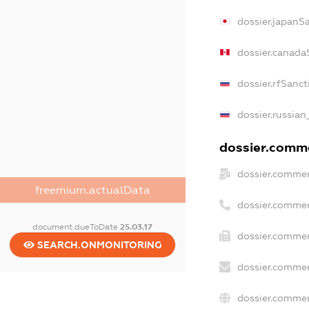
dossier.japanS
dossier.canada
dossier.rfSanct
dossier.russian
dossier.comme
dossier.commer
freemium.actualData
dossier.commer
document.dueToDate
25.03.17
dossier.commer
SEARCH.ONMONITORING
dossier.commer
dossier.commer