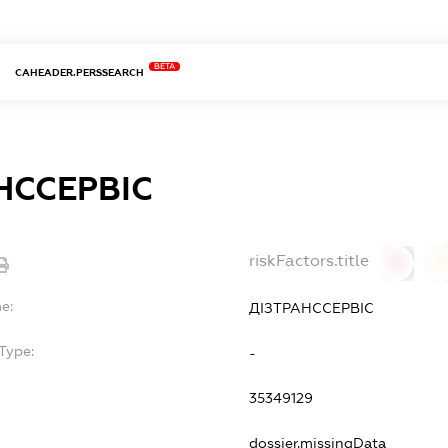
BETA
CAHEADER.PERSSEARCH
НССЕРВІС
riskFactors.title
0
0
e:
ДІЗТРАНССЕРВІС
Type:
-
35349129
dossier.missingData