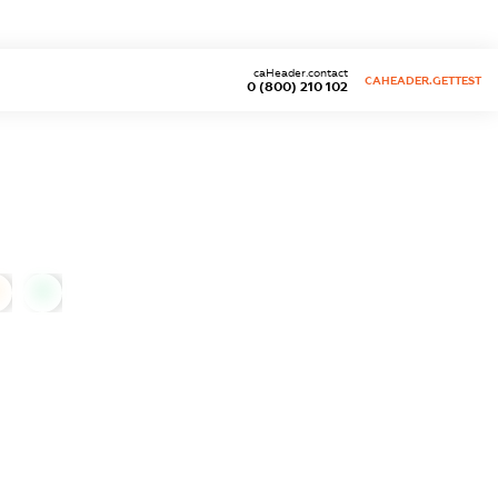
caHeader.contact
CAHEADER.GETTEST
0 (800) 210 102
0