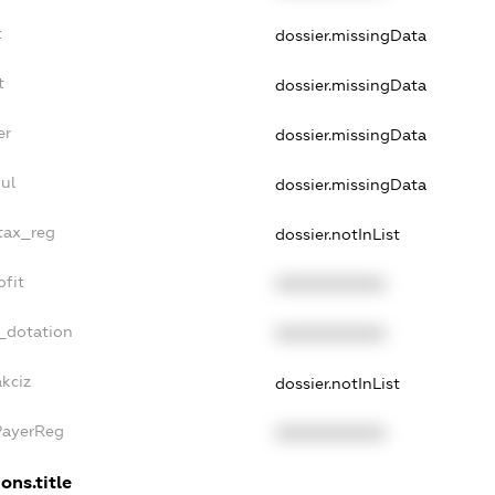
t
dossier.missingData
t
dossier.missingData
er
dossier.missingData
ul
dossier.missingData
_tax_reg
dossier.notInList
ofit
XXXXXXXXXX
_dotation
XXXXXXXXXX
akciz
dossier.notInList
PayerReg
XXXXXXXXXX
ons.title