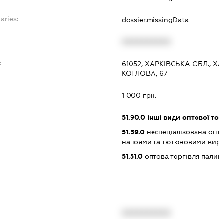
aries:
dossier.missingData
XXXXXXXXXX
:
61052, ХАРКІВСЬКА ОБЛ., 
КОТЛОВА, 67
1 000 грн.
51.90.0
інші види оптової то
51.39.0
неспеціалізована оп
напоями та тютюновими ви
51.51.0
оптова торгівля пал
XXXXXXXXXX