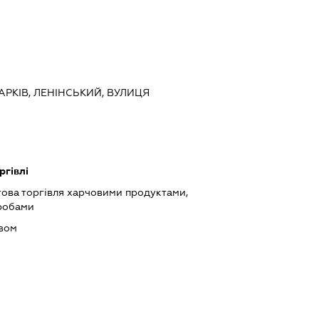
ХАРКІВ, ЛЕНІНСЬКИЙ, ВУЛИЦЯ
ргівлі
това торгівля харчовими продуктами,
робами
ивом