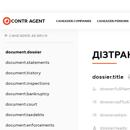
CONTR AGENT
CAHEADER.COMPANIES
CAHEADER.PERSONS
CAHEADER.SEARCH
ДІЗТРА
document.dossier
document.statements
document.history
dossier.title
document.inspections
dossier.fullNam
document.bankruptcy
dossier.opfSub
document.court
document.taxdebts
dossier.edrpo:
document.enforcements
dossier.heads: