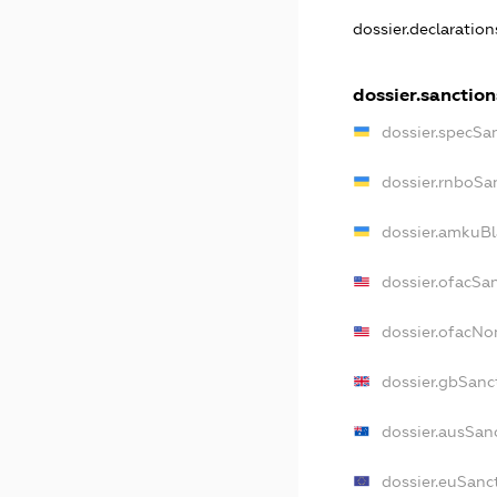
dossier.declaratio
dossier.sanction
dossier.specSa
dossier.rnboSa
dossier.amkuBl
dossier.ofacSa
dossier.ofacN
dossier.gbSanc
dossier.ausSan
dossier.euSanc