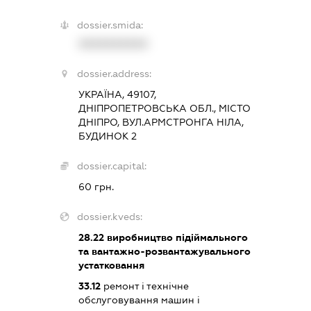
dossier.smida:
XXXXXXXXXX
dossier.address:
УКРАЇНА, 49107,
ДНІПРОПЕТРОВСЬКА ОБЛ., МІСТО
ДНІПРО, ВУЛ.АРМСТРОНГА НІЛА,
БУДИНОК 2
dossier.capital:
60 грн.
dossier.kveds:
28.22
виробництво підіймального
та вантажно-розвантажувального
устатковання
33.12
ремонт і технічне
обслуговування машин і