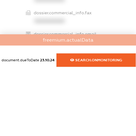
dossier.commercial_info.fax
XXXXXXXXXX
dossier.commercial_info.email
freemium.actualData
XXXXXXXXXX
dossier.commercial_info.website
document.dueToDate
23.10.24
SEARCH.ONMONITORING
XXXXXXXXXX
dossier.commercial_info.activity
XXXXXXXXXX
freemium.exampleText_1
freemium.exampleText_2
freemium.anonymousPerSearch2
FREEMIUM.DETAILS