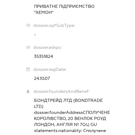
ПРИВАТНЕ ПІДПРИЄМСТВО
"ХЕМОН"
dossier.opfSubType:
-
dossier.edrpo:
35351824
dossier.regDate:
24.10.07
dossier.foundersAndBenef:
БОНДТРЕЙД ЛТД (BONDTRADE
LTD)
dossier.founderAddress
СПОЛУЧЕНЕ
КОРОЛІВСТВО, 20 ВЕНЛОК РОУД
ЛОНДОН, АНГЛІЯ N1 7GU, GU
statements.nationality:
Сполучене