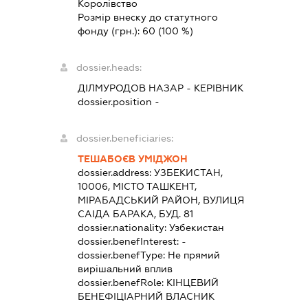
Королівство
Розмір внеску до статутного
фонду (грн.):
60
(100 %)
dossier.heads:
ДІЛМУРОДОВ НАЗАР
-
КЕРІВНИК
dossier.position -
dossier.beneficiaries:
ТЕШАБОЄВ УМІДЖОН
dossier.address:
УЗБЕКИСТАН,
10006, МІСТО ТАШКЕНТ,
МІРАБАДСЬКИЙ РАЙОН, ВУЛИЦЯ
САІДА БАРАКА, БУД. 81
dossier.nationality:
Узбекистан
dossier.benefInterest:
-
dossier.benefType:
Не прямий
вирішальний вплив
dossier.benefRole:
КІНЦЕВИЙ
БЕНЕФІЦІАРНИЙ ВЛАСНИК