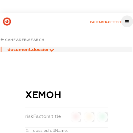
CAHEADER.GETTEST
CAHEADER.SEARCH
document.dossier
ХЕМОН
riskFactors.title
0
0
0
dossier.fullName: