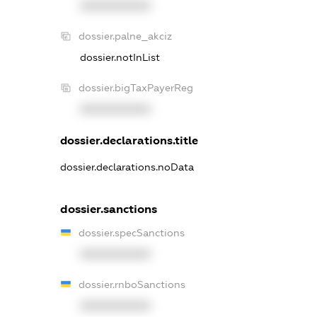
XXXXXXXXXX
dossier.palne_akciz
dossier.notInList
dossier.bigTaxPayerReg
XXXXXXXXXX
dossier.declarations.title
dossier.declarations.noData
dossier.sanctions
dossier.specSanctions
XXXXXXXXXX
dossier.rnboSanctions
XXXXXXXXXX