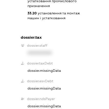
устатковання промислового
призначення
33.20
установлення та монтаж
машин і устатковання
dossier.tax
dossier.staff
XXXXXXXXXX
dossier.taxDebt
dossier.missingData
dossier.esvDebt
dossier.missingData
dossier.ndsPayer
dossier.missingData