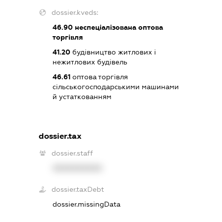
dossier.kveds:
46.90
неспеціалізована оптова
торгівля
41.20
будівництво житлових і
нежитлових будівель
46.61
оптова торгівля
сільськогосподарськими машинами
й устаткованням
dossier.tax
dossier.staff
XXXXXXXXXX
dossier.taxDebt
dossier.missingData