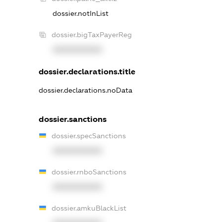
dossier.notInList
dossier.bigTaxPayerReg
XXXXXXXXXX
dossier.declarations.title
dossier.declarations.noData
dossier.sanctions
dossier.specSanctions
XXXXXXXXXX
dossier.rnboSanctions
XXXXXXXXXX
dossier.amkuBlackList