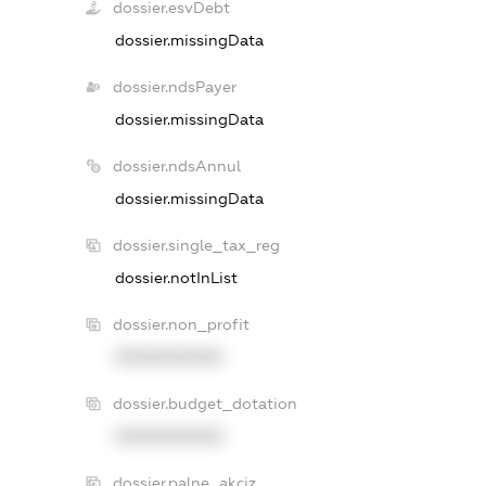
dossier.esvDebt
dossier.missingData
dossier.ndsPayer
dossier.missingData
dossier.ndsAnnul
dossier.missingData
dossier.single_tax_reg
dossier.notInList
dossier.non_profit
XXXXXXXXXX
dossier.budget_dotation
XXXXXXXXXX
dossier.palne_akciz