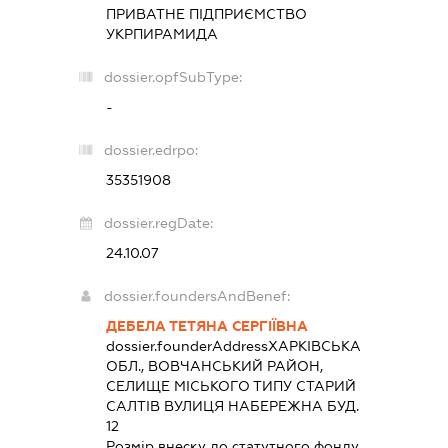
ПРИВАТНЕ ПІДПРИЄМСТВО
УКРПИРАМИДА
dossier.opfSubType:
-
dossier.edrpo:
35351908
dossier.regDate:
24.10.07
dossier.foundersAndBenef:
ДЕБЕЛА ТЕТЯНА СЕРГІЇВНА
dossier.founderAddress
ХАРКІВСЬКА
ОБЛ., ВОВЧАНСЬКИЙ РАЙОН,
СЕЛИЩЕ МІСЬКОГО ТИПУ СТАРИЙ
САЛТІВ ВУЛИЦЯ НАБЕРЕЖНА БУД.
12
Розмір внеску до статутного фонду