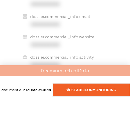
XXXXXXXXXX
dossier.commercial_info.email
XXXXXXXXXX
dossier.commercial_info.website
XXXXXXXXXX
dossier.commercial_info.activity
XXXXXXXXXX
freemium.actualData
document.dueToDate
31.01.18
SEARCH.ONMONITORING
freemium.exampleText_1
freemium.exampleText_2
freemium.anonymousPerSearch2
FREEMIUM.DETAILS
FREEMIUM.REGISTER