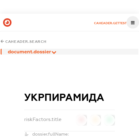
CAHEADER.GETTEST
CAHEADER.SEARCH
document.dossier
УКРПИРАМИДА
riskFactors.title
0
0
0
dossier.fullName: