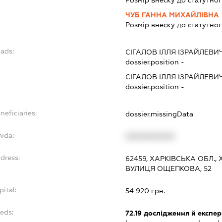
ЧУБ ГАННА МИХАЙЛІВНА
Розмір внеску до статутног
eads:
СІГАЛОВ ІЛЛЯ ІЗРАЙЛЕВИ
dossier.position -
СІГАЛОВ ІЛЛЯ ІЗРАЙЛЕВИ
dossier.position -
neficiaries:
dossier.missingData
mida:
XXXXXXXXXX
dress:
62459, ХАРКІВСЬКА ОБЛ.,
ВУЛИЦЯ ОЩЕПКОВА, 52
pital:
54 920 грн.
eds:
72.19
дослідження й експер