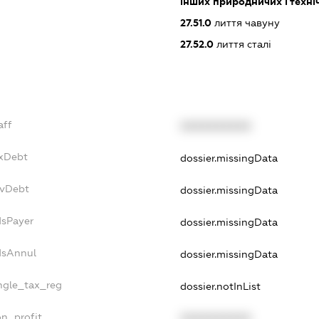
інших природничих і техні
27.51.0
лиття чавуну
27.52.0
лиття сталі
aff
XXXXXXXXXX
axDebt
dossier.missingData
svDebt
dossier.missingData
dsPayer
dossier.missingData
dsAnnul
dossier.missingData
ingle_tax_reg
dossier.notInList
on_profit
XXXXXXXXXX