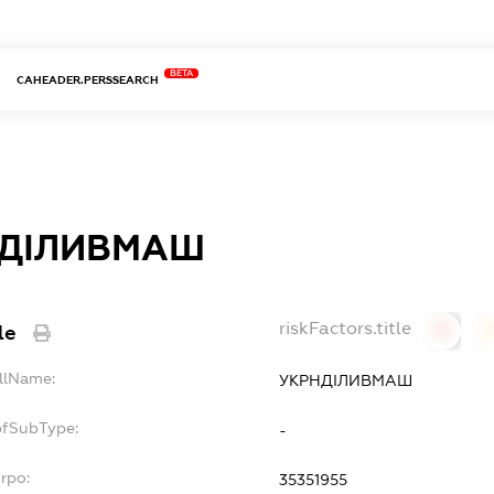
BETA
CAHEADER.PERSSEARCH
ДІЛИВМАШ
riskFactors.title
le
0
ullName:
УКРНДІЛИВМАШ
pfSubType:
-
rpo:
35351955