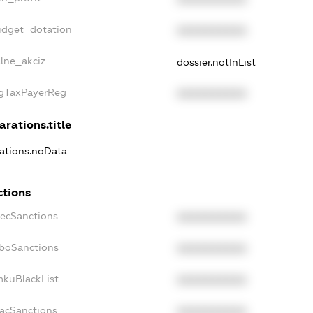
udget_dotation
XXXXXXXXXX
alne_akciz
dossier.notInList
igTaxPayerReg
XXXXXXXXXX
arations.title
rations.noData
ctions
pecSanctions
XXXXXXXXXX
nboSanctions
XXXXXXXXXX
mkuBlackList
XXXXXXXXXX
facSanctions
XXXXXXXXXX