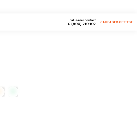
caHeader.contact
CAHEADER.GETTEST
0 (800) 210 102
0
0