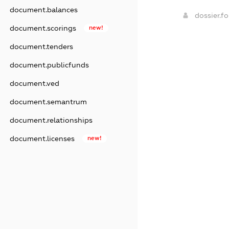
document.balances
dossier.f
document.scorings
new!
document.tenders
document.publicfunds
document.ved
document.semantrum
document.relationships
document.licenses
new!