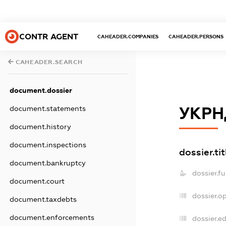
CONTR AGENT
CAHEADER.COMPANIES
CAHEADER.PERSONS
CAHEADER.SEARCH
document.dossier
document.statements
УКРН
document.history
document.inspections
dossier.tit
document.bankruptcy
dossier.f
document.court
dossier.o
document.taxdebts
document.enforcements
dossier.ed