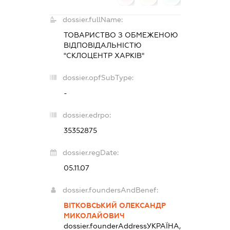
dossier.fullName:
ТОВАРИСТВО З ОБМЕЖЕНОЮ
ВІДПОВІДАЛЬНІСТЮ
"СКЛОЦЕНТР ХАРКІВ"
dossier.opfSubType:
-
dossier.edrpo:
35352875
dossier.regDate:
05.11.07
dossier.foundersAndBenef:
ВІТКОВСЬКИЙ ОЛЕКСАНДР
МИКОЛАЙОВИЧ
dossier.founderAddress
УКРАЇНА,