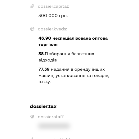
dossier.capital:
300 000 грн.
dossier.kveds:
46.90
неспеціалізована оптова
торгівля
38.11
збирання безпечних
відходів
77.39
надання в оренду інших
машин, устатковання та товарів,
н.в.і.у.
dossier.tax
dossier.staff
XXXXXXXXXX