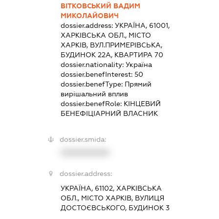
ВІТКОВСЬКИЙ ВАДИМ
МИКОЛАЙОВИЧ
dossier.address:
УКРАЇНА, 61001,
ХАРКІВСЬКА ОБЛ., МІСТО
ХАРКІВ, ВУЛ.ПРИМЕРІВСЬКА,
БУДИНОК 22А, КВАРТИРА 70
dossier.nationality:
Україна
dossier.benefInterest:
50
dossier.benefType:
Прямий
вирішальний вплив
dossier.benefRole:
КІНЦЕВИЙ
БЕНЕФІЦІАРНИЙ ВЛАСНИК
dossier.smida:
XXXXXXXXXX
dossier.address:
УКРАЇНА, 61102, ХАРКІВСЬКА
ОБЛ., МІСТО ХАРКІВ, ВУЛИЦЯ
ДОСТОЄВСЬКОГО, БУДИНОК 3