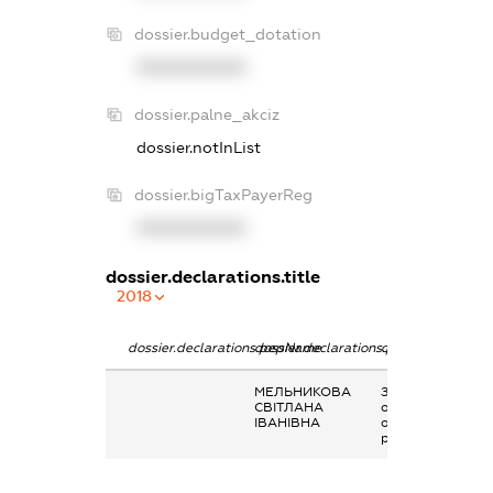
dossier.budget_dotation
XXXXXXXXXX
dossier.palne_akciz
dossier.notInList
dossier.bigTaxPayerReg
XXXXXXXXXX
dossier.declarations.title
2018
dossier.declarations.pepName
dossier.declarations.personName
dossier.declarati
МЕЛЬНИКОВА
Заробітна плата
СВІТЛАНА
отримана за
ІВАНІВНА
основним місцем
роботи