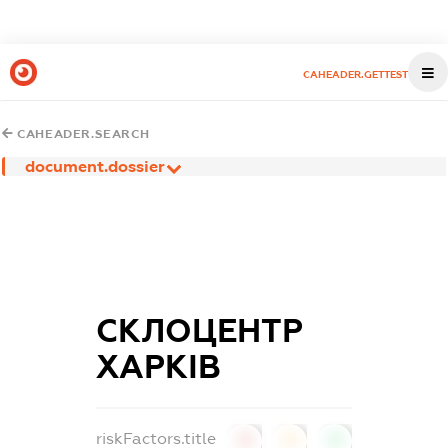
CAHEADER.GETTEST
CAHEADER.SEARCH
document.dossier
СКЛОЦЕНТР
ХАРКІВ
riskFactors.title
0
0
0