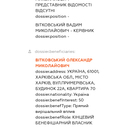
ПРЕДСТАВНИК
ВІДОМОСТІ
ВІДСУТНІ
dossier.position -
ВІТКОВСЬКИЙ ВАДИМ
МИКОЛАЙОВИЧ
-
КЕРІВНИК
dossier.position -
dossier.beneficiaries:
ВІТКОВСЬКИЙ ОЛЕКСАНДР
МИКОЛАЙОВИЧ
dossier.address:
УКРАЇНА, 61001,
ХАРКІВСЬКА ОБЛ., МІСТО
ХАРКІВ, ВУЛ.ПРИМЕРІВСЬКА,
БУДИНОК 22А, КВАРТИРА 70
dossier.nationality:
Україна
dossier.benefInterest:
50
dossier.benefType:
Прямий
вирішальний вплив
dossier.benefRole:
КІНЦЕВИЙ
БЕНЕФІЦІАРНИЙ ВЛАСНИК