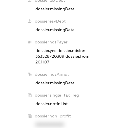
dossier.taxDebt
dossier.missingData
dossier.esvDebt
dossier.missingData
dossier.ndsPayer
dossier.yes
dossier.ndsInn
353528720389
dossier.from
20.11.07
dossier.ndsAnnul
dossier.missingData
dossier.single_tax_reg
dossier.notInList
dossier.non_profit
XXXXXXXXXX