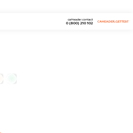
caHeader.contact
CAHEADER.GETTEST
0 (800) 210 102
0
А