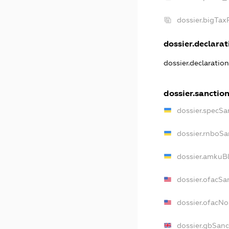
dossier.bigTa
dossier.declarati
dossier.declaratio
dossier.sanctio
dossier.specSa
dossier.rnboSa
dossier.amkuBl
dossier.ofacSa
dossier.ofacN
dossier.gbSanc