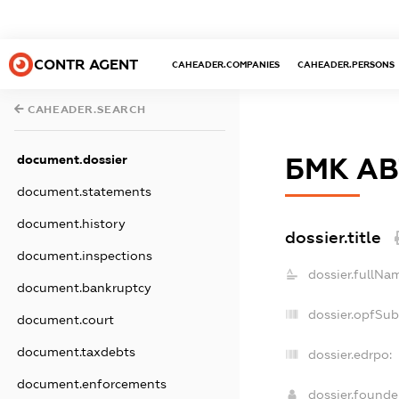
CONTR AGENT
CAHEADER.COMPANIES
CAHEADER.PERSONS
CAHEADER.SEARCH
document.dossier
БМК А
document.statements
document.history
dossier.title
document.inspections
dossier.fullNa
document.bankruptcy
dossier.opfSub
document.court
document.taxdebts
dossier.edrpo:
document.enforcements
dossier.found