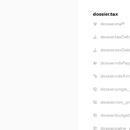
dossier.tax
dossier.staff
dossier.taxDeb
dossier.esvDeb
dossier.ndsPay
dossier.ndsAn
dossier.single
dossier.non_pr
dossier.budge
dossier.palne_