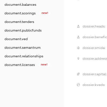
document.balances
document.scorings
new!
document.tenders
dossier.heads:
document.publicfunds
dossier.benefic
document.ved
document.semantrum
dossier.smida:
document.relationships
dossier.address
document.licenses
new!
dossier.capital:
dossier.kveds: