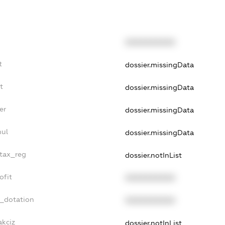
XXXXXXXXXX
t
dossier.missingData
t
dossier.missingData
er
dossier.missingData
nul
dossier.missingData
_tax_reg
dossier.notInList
ofit
XXXXXXXXXX
t_dotation
XXXXXXXXXX
akciz
dossier.notInList