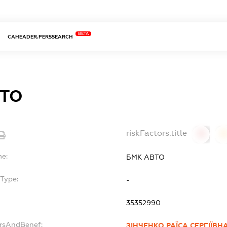
BETA
CAHEADER.PERSSEARCH
ВТО
riskFactors.title
0
0
me:
БМК АВТО
Type:
-
35352990
ersAndBenef:
ЗІНЧЕНКО РАЇСА СЕРГІЇВН