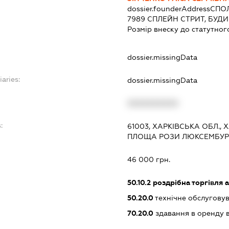
dossier.founderAddress
СПОЛ
7989 СПЛЕЙН СТРИТ, БУД
Розмір внеску до статутног
dossier.missingData
iaries:
dossier.missingData
XXXXXXXXXX
:
61003, ХАРКІВСЬКА ОБЛ.,
ПЛОЩА РОЗИ ЛЮКСЕМБУРГ,
46 000 грн.
50.10.2
роздрібна торгівля 
50.20.0
технічне обслуговув
70.20.0
здавання в оренду 