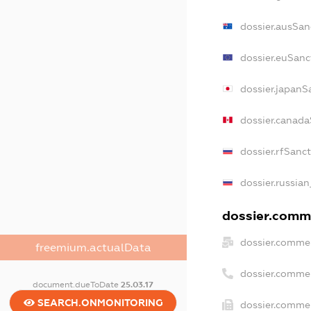
dossier.ausSan
dossier.euSanc
dossier.japanS
dossier.canad
dossier.rfSanc
dossier.russian
dossier.comme
dossier.commer
freemium.actualData
dossier.comme
document.dueToDate
25.03.17
SEARCH.ONMONITORING
dossier.commer