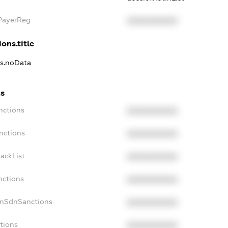
xPayerReg
XXXXXXXXXX
ons.title
ns.noData
ns
nctions
XXXXXXXXXX
nctions
XXXXXXXXXX
ackList
XXXXXXXXXX
nctions
XXXXXXXXXX
onSdnSanctions
XXXXXXXXXX
tions
XXXXXXXXXX