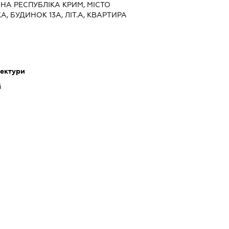
МНА РЕСПУБЛІКА КРИМ, МІСТО
, БУДИНОК 13А, ЛІТ.А, КВАРТИРА
тектури
і