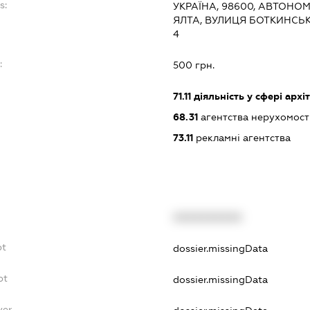
s:
УКРАЇНА, 98600, АВТОНО
ЯЛТА, ВУЛИЦЯ БОТКИНСЬКА
4
:
500 грн.
71.11
діяльність у сфері архі
68.31
агентства нерухомост
73.11
рекламні агентства
XXXXXXXXXX
bt
dossier.missingData
bt
dossier.missingData
yer