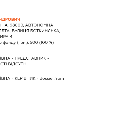
АНДРОВИЧ
ЇНА, 98600, АВТОНОМНА
 ЯЛТА, ВУЛИЦЯ БОТКИНСЬКА,
ТИРА 4
о фонду (грн.):
500
(100 %)
ЇВНА
-
ПРЕДСТАВНИК
-
ТІ ВІДСУТНІ
ЇВНА
-
КЕРІВНИК
- dossier.from