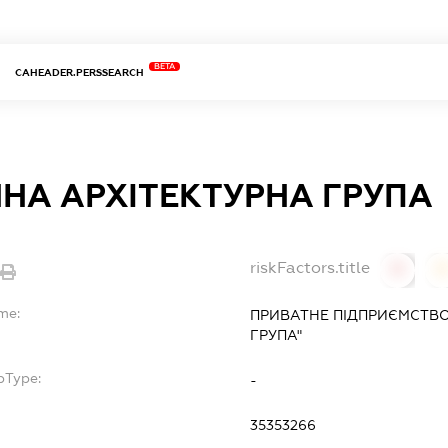
BETA
CAHEADER.PERSSEARCH
ННА АРХІТЕКТУРНА ГРУПА
riskFactors.title
0
me:
ПРИВАТНЕ ПІДПРИЄМСТВО
ГРУПА"
bType:
-
35353266