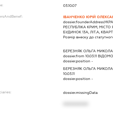
e:
03.10.07
ersAndBenef:
ІВАНЧЕНКО ЮРІЙ ОЛЕКС
dossier.founderAddress
УКРА
РЕСПУБЛІКА КРИМ, МІСТО
БУДИНОК 13А, ЛІТ.А, КВАР
Розмір внеску до статутног
БЕРЕЗНЯК ОЛЬГА МИКОЛА
dossier.from 10.03.11
ВІДОМОС
dossier.position -
БЕРЕЗНЯК ОЛЬГА МИКОЛА
10.03.11
dossier.position -
iaries:
dossier.missingData
XXXXXXXXXX