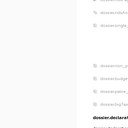
dossier.ndsAn
dossier.singl
dossier.non_p
dossier.budge
dossier.palne
dossier.bigTa
dossier.declarat