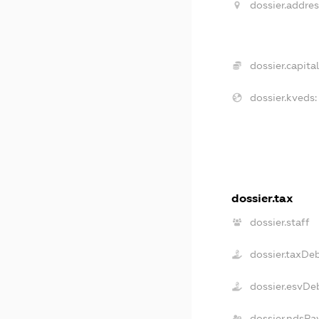
dossier.addres
dossier.capital
dossier.kveds:
dossier.tax
dossier.staff
dossier.taxDe
dossier.esvDe
dossier.ndsPa