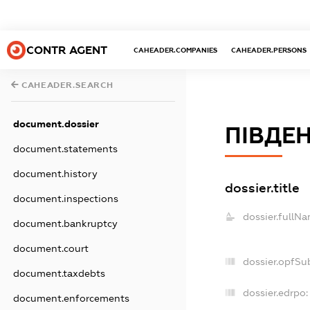
CONTR AGENT
CAHEADER.COMPANIES
CAHEADER.PERSONS
CAHEADER.SEARCH
document.dossier
ПІВДЕ
document.statements
document.history
dossier.title
document.inspections
dossier.fullNa
document.bankruptcy
document.court
dossier.opfSu
document.taxdebts
dossier.edrpo:
document.enforcements