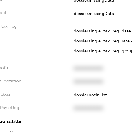
dossier.missingData
nul
dossier.missingData
e_tax_reg
dossier.single_tax_reg_date -
dossier.single_tax_reg_rate 
dossier.single_tax_reg_grou
rofit
XXXXXXXXXX
t_dotation
XXXXXXXXXX
_akciz
dossier.notInList
xPayerReg
XXXXXXXXXX
ions.title