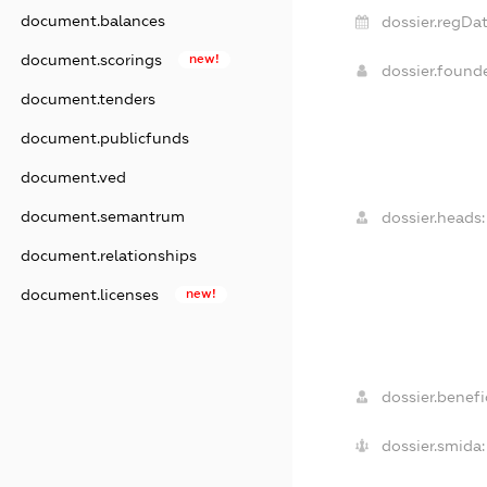
document.balances
dossier.regDat
document.scorings
new!
dossier.found
document.tenders
document.publicfunds
document.ved
document.semantrum
dossier.heads:
document.relationships
document.licenses
new!
dossier.benefic
dossier.smida: