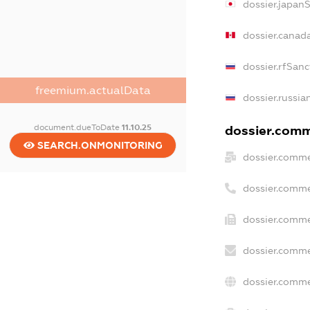
dossier.japan
dossier.canad
dossier.rfSanc
freemium.actualData
dossier.russia
document.dueToDate
11.10.25
dossier.comme
SEARCH.ONMONITORING
dossier.comme
dossier.comme
dossier.comme
dossier.comme
dossier.comme