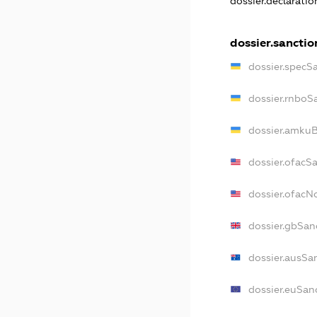
dossier.declarati
dossier.sanctio
dossier.specS
dossier.rnboS
dossier.amkuB
dossier.ofacS
dossier.ofac
dossier.gbSan
dossier.ausSa
dossier.euSan