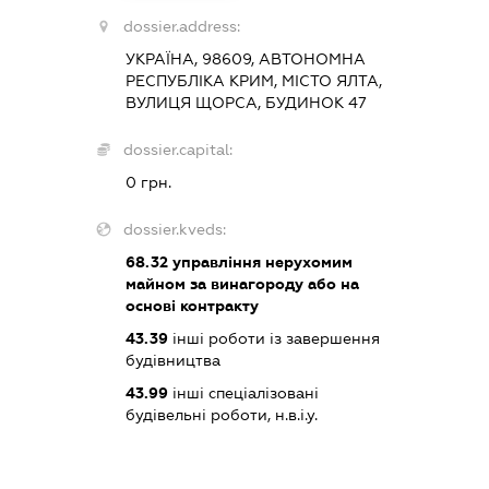
dossier.address:
УКРАЇНА, 98609, АВТОНОМНА
РЕСПУБЛІКА КРИМ, МІСТО ЯЛТА,
ВУЛИЦЯ ЩОРСА, БУДИНОК 47
dossier.capital:
0 грн.
dossier.kveds:
68.32
управління нерухомим
майном за винагороду або на
основі контракту
43.39
інші роботи із завершення
будівництва
43.99
інші спеціалізовані
будівельні роботи, н.в.і.у.