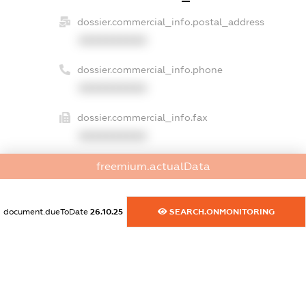
dossier.commercial_info.postal_address
XXXXXXXXXX
dossier.commercial_info.phone
XXXXXXXXXX
dossier.commercial_info.fax
XXXXXXXXXX
dossier.commercial_info.email
freemium.actualData
XXXXXXXXXX
document.dueToDate
26.10.25
SEARCH.ONMONITORING
dossier.commercial_info.website
XXXXXXXXXX
dossier.commercial_info.activity
XXXXXXXXXX