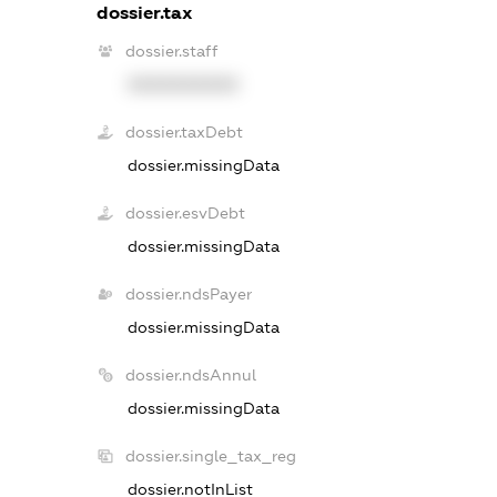
dossier.tax
dossier.staff
XXXXXXXXXX
dossier.taxDebt
dossier.missingData
dossier.esvDebt
dossier.missingData
dossier.ndsPayer
dossier.missingData
dossier.ndsAnnul
dossier.missingData
dossier.single_tax_reg
dossier.notInList