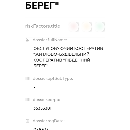
БЕРЕГ"
riskFactors.title
0
0
0
dossier.fullName:
ОБСЛУГОВУЮЧИЙ КООПЕРАТИВ
"ЖИТЛОВО-БУДІВЕЛЬНИЙ
КООПЕРАТИВ "ПІВДЕННИЙ
БЕРЕГ"
dossier.opfSubType:
-
dossier.edrpo:
35353381
dossier.regDate:
07.10.07