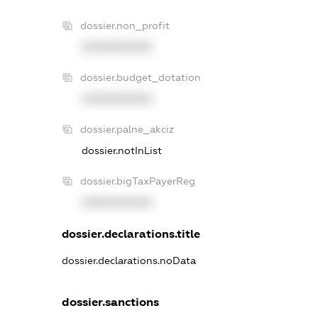
dossier.non_profit
XXXXXXXXXX
dossier.budget_dotation
XXXXXXXXXX
dossier.palne_akciz
dossier.notInList
dossier.bigTaxPayerReg
XXXXXXXXXX
dossier.declarations.title
dossier.declarations.noData
dossier.sanctions