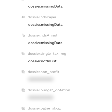
dossier.missingData
dossier.ndsPayer
dossier.missingData
dossier.ndsAnnul
dossier.missingData
dossier.single_tax_reg
dossier.notInList
dossier.non_profit
XXXXXXXXXX
dossier.budget_dotation
XXXXXXXXXX
dossier.palne_akciz