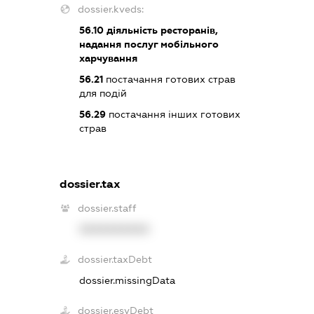
dossier.kveds:
56.10
діяльність ресторанів,
надання послуг мобільного
харчування
56.21
постачання готових страв
для подій
56.29
постачання інших готових
страв
dossier.tax
dossier.staff
XXXXXXXXXX
dossier.taxDebt
dossier.missingData
dossier.esvDebt