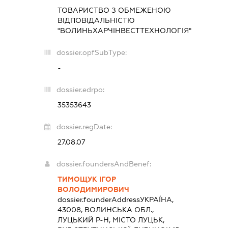
ТОВАРИСТВО З ОБМЕЖЕНОЮ
ВІДПОВІДАЛЬНІСТЮ
"ВОЛИНЬХАРЧІНВЕСТТЕХНОЛОГІЯ"
dossier.opfSubType:
-
dossier.edrpo:
35353643
dossier.regDate:
27.08.07
dossier.foundersAndBenef:
ТИМОЩУК ІГОР
ВОЛОДИМИРОВИЧ
dossier.founderAddress
УКРАЇНА,
43008, ВОЛИНСЬКА ОБЛ.,
ЛУЦЬКИЙ Р-Н, МІСТО ЛУЦЬК,