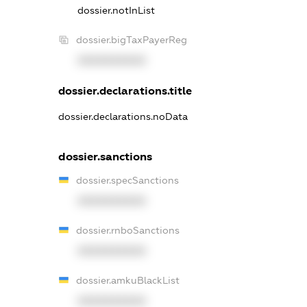
dossier.notInList
dossier.bigTaxPayerReg
XXXXXXXXXX
dossier.declarations.title
dossier.declarations.noData
dossier.sanctions
dossier.specSanctions
XXXXXXXXXX
dossier.rnboSanctions
XXXXXXXXXX
dossier.amkuBlackList
XXXXXXXXXX