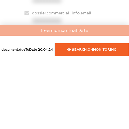
XXXXXXXXXX
dossier.commercial_info.email
XXXXXXXXXX
freemium.actualData
dossier.commercial_info.website
XXXXXXXXXX
document.dueToDate
20.04.24
SEARCH.ONMONITORING
dossier.commercial_info.activity
XXXXXXXXXX
freemium.exampleText_1
freemium.exampleText_2
freemium.anonymousPerSearch2
FREEMIUM.DETAILS
FREEMIUM.REGISTER