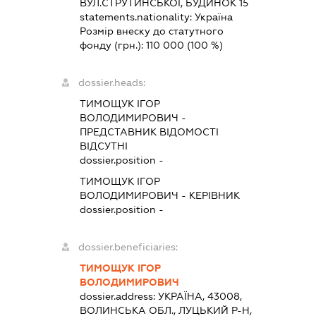
ВУЛ.СТРУТИНСЬКОЇ, БУДИНОК 15
statements.nationality:
Україна
Розмір внеску до статутного
фонду (грн.):
110 000
(100 %)
dossier.heads:
ТИМОЩУК ІГОР
ВОЛОДИМИРОВИЧ
-
ПРЕДСТАВНИК
ВІДОМОСТІ
ВІДСУТНІ
dossier.position -
ТИМОЩУК ІГОР
ВОЛОДИМИРОВИЧ
-
КЕРІВНИК
dossier.position -
dossier.beneficiaries:
ТИМОЩУК ІГОР
ВОЛОДИМИРОВИЧ
dossier.address:
УКРАЇНА, 43008,
ВОЛИНСЬКА ОБЛ., ЛУЦЬКИЙ Р-Н,