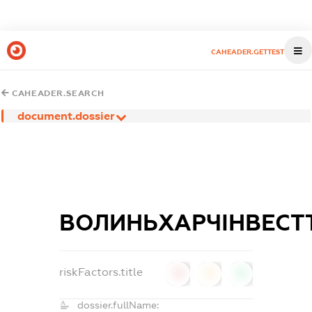
CAHEADER.GETTEST
CAHEADER.SEARCH
document.dossier
ВОЛИНЬХАРЧІНВЕСТ
riskFactors.title
0
0
0
dossier.fullName: