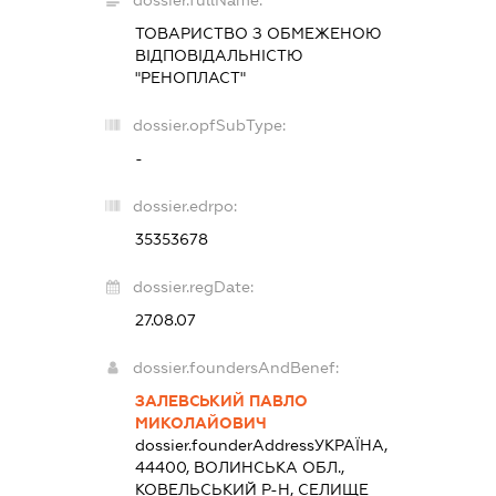
ТОВАРИСТВО З ОБМЕЖЕНОЮ
ВІДПОВІДАЛЬНІСТЮ
"РЕНОПЛАСТ"
dossier.opfSubType:
-
dossier.edrpo:
35353678
dossier.regDate:
27.08.07
dossier.foundersAndBenef:
ЗАЛЕВСЬКИЙ ПАВЛО
МИКОЛАЙОВИЧ
dossier.founderAddress
УКРАЇНА,
44400, ВОЛИНСЬКА ОБЛ.,
КОВЕЛЬСЬКИЙ Р-Н, СЕЛИЩЕ