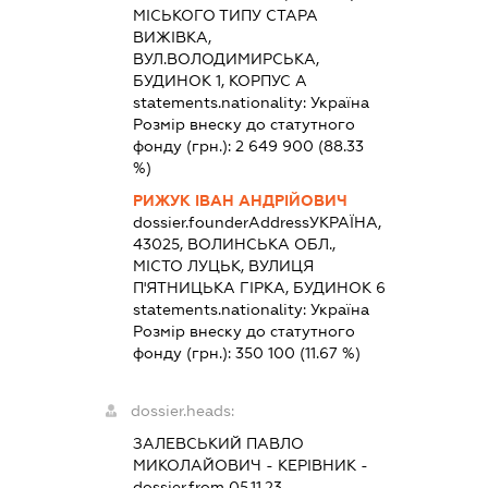
МІСЬКОГО ТИПУ СТАРА
ВИЖІВКА,
ВУЛ.ВОЛОДИМИРСЬКА,
БУДИНОК 1, КОРПУС А
statements.nationality:
Україна
Розмір внеску до статутного
фонду (грн.):
2 649 900
(88.33
%)
РИЖУК ІВАН АНДРІЙОВИЧ
dossier.founderAddress
УКРАЇНА,
43025, ВОЛИНСЬКА ОБЛ.,
МІСТО ЛУЦЬК, ВУЛИЦЯ
П'ЯТНИЦЬКА ГІРКА, БУДИНОК 6
statements.nationality:
Україна
Розмір внеску до статутного
фонду (грн.):
350 100
(11.67 %)
dossier.heads:
ЗАЛЕВСЬКИЙ ПАВЛО
МИКОЛАЙОВИЧ
-
КЕРІВНИК
-
dossier.from 05.11.23