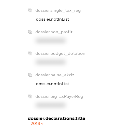
dossier.single_tax_reg
dossier.notInList
dossier.non_profit
XXXXXXXXXX
dossier.budget_dotation
XXXXXXXXXX
dossier.palne_akciz
dossier.notInList
dossier.bigTaxPayerReg
XXXXXXXXXX
dossier.declarations.title
2018