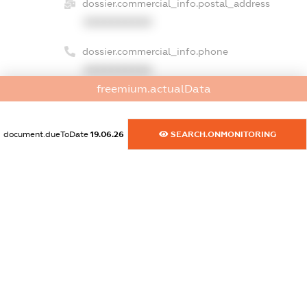
dossier.commercial_info.postal_address
XXXXXXXXXX
dossier.commercial_info.phone
XXXXXXXXXX
freemium.actualData
dossier.commercial_info.fax
XXXXXXXXXX
document.dueToDate
19.06.26
SEARCH.ONMONITORING
dossier.commercial_info.email
XXXXXXXXXX
dossier.commercial_info.website
XXXXXXXXXX
dossier.commercial_info.activity
XXXXXXXXXX