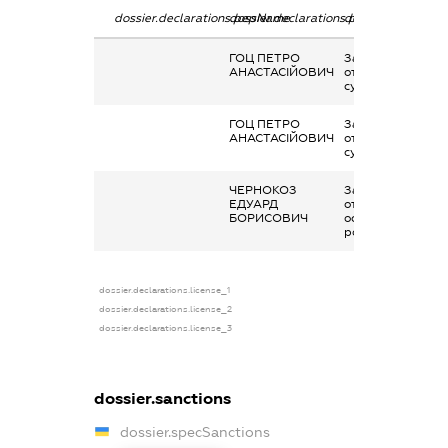
dossier.declarations.pepName
dossier.declarations.personName
dossier.declarati
ГОЦ ПЕТРО
Заробітна плата
АНАСТАСІЙОВИЧ
отримана за
сумісництвом
ГОЦ ПЕТРО
Заробітна плата
АНАСТАСІЙОВИЧ
отримана за
сумісництвом
ЧЕРНОКОЗ
Заробітна плата
ЕДУАРД
отримана за
БОРИСОВИЧ
основним місцем
роботи
dossier.declarations.license_1
dossier.declarations.license_2
dossier.declarations.license_3
dossier.sanctions
dossier.specSanctions