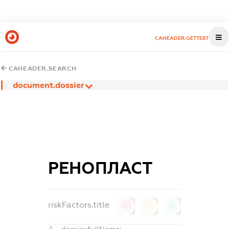
CAHEADER.GETTEST
CAHEADER.SEARCH
document.dossier
РЕНОПЛАСТ
riskFactors.title
0
0
0
dossier.fullName: