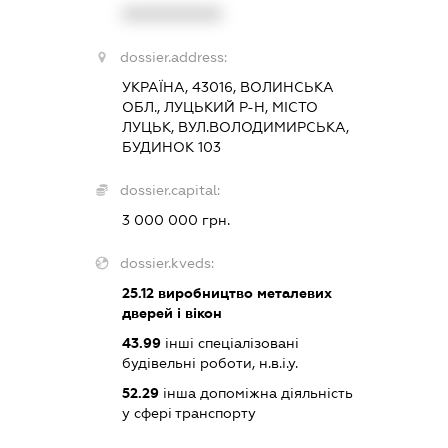
XXXXXXXXXX
dossier.address:
УКРАЇНА, 43016, ВОЛИНСЬКА
ОБЛ., ЛУЦЬКИЙ Р-Н, МІСТО
ЛУЦЬК, ВУЛ.ВОЛОДИМИРСЬКА,
БУДИНОК 103
dossier.capital:
3 000 000 грн.
dossier.kveds:
25.12
виробництво металевих
дверей і вікон
43.99
інші спеціалізовані
будівельні роботи, н.в.і.у.
52.29
інша допоміжна діяльність
у сфері транспорту