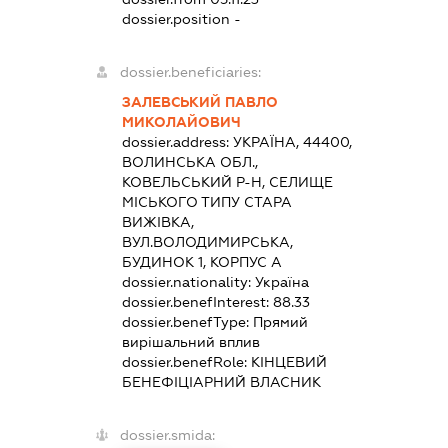
dossier.position -
dossier.beneficiaries:
ЗАЛЕВСЬКИЙ ПАВЛО
МИКОЛАЙОВИЧ
dossier.address:
УКРАЇНА, 44400,
ВОЛИНСЬКА ОБЛ.,
КОВЕЛЬСЬКИЙ Р-Н, СЕЛИЩЕ
МІСЬКОГО ТИПУ СТАРА
ВИЖІВКА,
ВУЛ.ВОЛОДИМИРСЬКА,
БУДИНОК 1, КОРПУС А
dossier.nationality:
Україна
dossier.benefInterest:
88.33
dossier.benefType:
Прямий
вирішальний вплив
dossier.benefRole:
КІНЦЕВИЙ
БЕНЕФІЦІАРНИЙ ВЛАСНИК
dossier.smida: