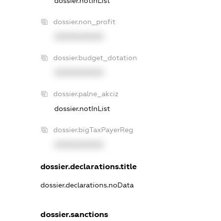
dossier.notInList
dossier.non_profit
XXXXXXXXXX
dossier.budget_dotation
XXXXXXXXXX
dossier.palne_akciz
dossier.notInList
dossier.bigTaxPayerReg
XXXXXXXXXX
dossier.declarations.title
dossier.declarations.noData
dossier.sanctions