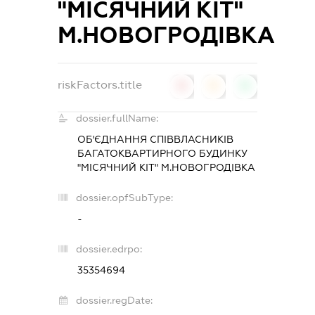
"МІСЯЧНИЙ КІТ"
М.НОВОГРОДІВКА
riskFactors.title
0
0
0
dossier.fullName:
ОБ'ЄДНАННЯ СПІВВЛАСНИКІВ
БАГАТОКВАРТИРНОГО БУДИНКУ
"МІСЯЧНИЙ КІТ" М.НОВОГРОДІВКА
dossier.opfSubType:
-
dossier.edrpo:
35354694
dossier.regDate: