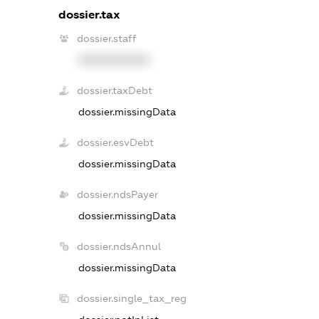
dossier.tax
dossier.staff
XXXXXXXXXX
dossier.taxDebt
dossier.missingData
dossier.esvDebt
dossier.missingData
dossier.ndsPayer
dossier.missingData
dossier.ndsAnnul
dossier.missingData
dossier.single_tax_reg