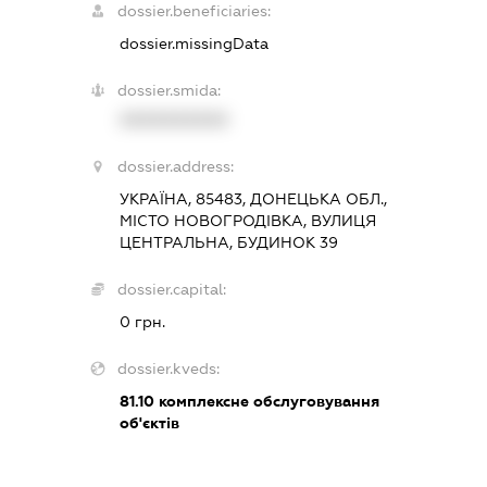
dossier.beneficiaries:
dossier.missingData
dossier.smida:
XXXXXXXXXX
dossier.address:
УКРАЇНА, 85483, ДОНЕЦЬКА ОБЛ.,
МІСТО НОВОГРОДІВКА, ВУЛИЦЯ
ЦЕНТРАЛЬНА, БУДИНОК 39
dossier.capital:
0 грн.
dossier.kveds:
81.10
комплексне обслуговування
об'єктів