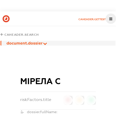
CAHEADER.GETTEST
CAHEADER.SEARCH
document.dossier
МІРЕЛА С
riskFactors.title
0
0
0
dossier.fullName: