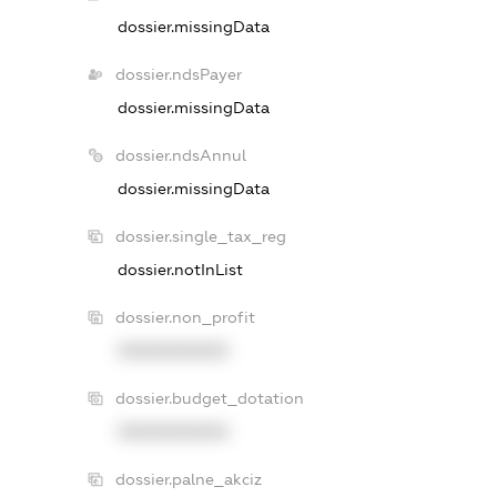
dossier.missingData
dossier.ndsPayer
dossier.missingData
dossier.ndsAnnul
dossier.missingData
dossier.single_tax_reg
dossier.notInList
dossier.non_profit
XXXXXXXXXX
dossier.budget_dotation
XXXXXXXXXX
dossier.palne_akciz