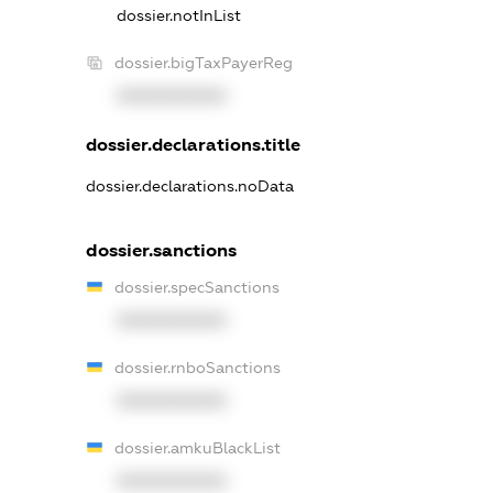
dossier.notInList
dossier.bigTaxPayerReg
XXXXXXXXXX
dossier.declarations.title
dossier.declarations.noData
dossier.sanctions
dossier.specSanctions
XXXXXXXXXX
dossier.rnboSanctions
XXXXXXXXXX
dossier.amkuBlackList
XXXXXXXXXX