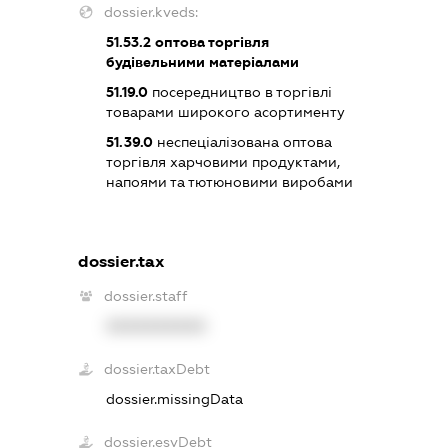
dossier.kveds:
51.53.2
оптова торгівля
будівельними матеріалами
51.19.0
посередництво в торгівлі
товарами широкого асортименту
51.39.0
неспеціалізована оптова
торгівля харчовими продуктами,
напоями та тютюновими виробами
dossier.tax
dossier.staff
XXXXXXXXXX
dossier.taxDebt
dossier.missingData
dossier.esvDebt