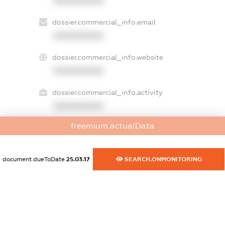
XXXXXXXXXX
dossier.commercial_info.email
XXXXXXXXXX
dossier.commercial_info.website
XXXXXXXXXX
dossier.commercial_info.activity
XXXXXXXXXX
freemium.actualData
freemium.exampleText_1
freemium.exampleText_2
document.dueToDate
25.03.17
SEARCH.ONMONITORING
freemium.anonymousPerSearch2
FREEMIUM.DETAILS
FREEMIUM.REGISTER