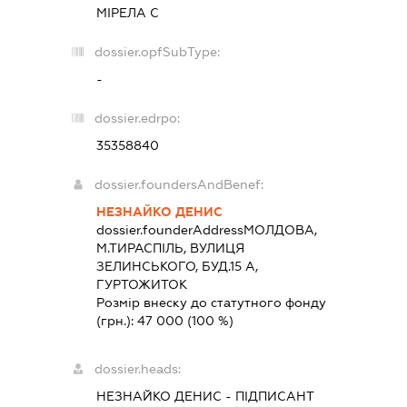
МІРЕЛА С
dossier.opfSubType:
-
dossier.edrpo:
35358840
dossier.foundersAndBenef:
НЕЗНАЙКО ДЕНИС
dossier.founderAddress
МОЛДОВА,
М.ТИРАСПІЛЬ, ВУЛИЦЯ
ЗЕЛИНСЬКОГО, БУД.15 А,
ГУРТОЖИТОК
Розмір внеску до статутного фонду
(грн.):
47 000
(100 %)
dossier.heads:
НЕЗНАЙКО ДЕНИС
-
ПІДПИСАНТ