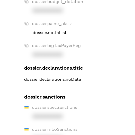
dossier.budget_dotation
XXXXXXXXXX
dossier.palne_akciz
dossier.notInList
dossier.bigTaxPayerReg
XXXXXXXXXX
dossier.declarations.title
dossier.declarations.noData
dossier.sanctions
dossier.specSanctions
XXXXXXXXXX
dossier.rnboSanctions