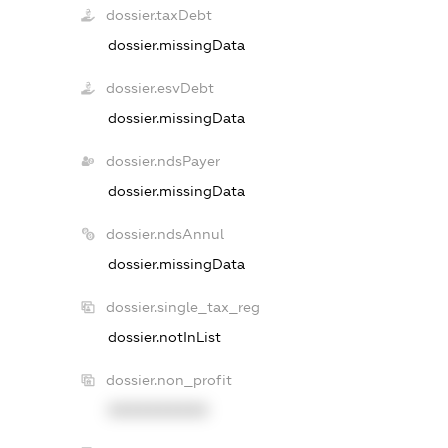
dossier.taxDebt
dossier.missingData
dossier.esvDebt
dossier.missingData
dossier.ndsPayer
dossier.missingData
dossier.ndsAnnul
dossier.missingData
dossier.single_tax_reg
dossier.notInList
dossier.non_profit
XXXXXXXXXX