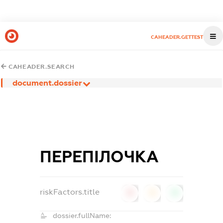
CAHEADER.GETTEST
CAHEADER.SEARCH
document.dossier
ПЕРЕПІЛОЧКА
riskFactors.title
0
0
0
dossier.fullName: