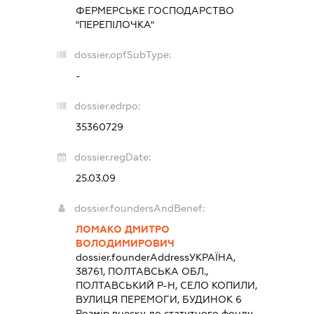
ФЕРМЕРСЬКЕ ГОСПОДАРСТВО
"ПЕРЕПІЛОЧКА"
dossier.opfSubType:
-
dossier.edrpo:
35360729
dossier.regDate:
25.03.09
dossier.foundersAndBenef:
ЛОМАКО ДМИТРО
ВОЛОДИМИРОВИЧ
dossier.founderAddress
УКРАЇНА,
38761, ПОЛТАВСЬКА ОБЛ.,
ПОЛТАВСЬКИЙ Р-Н, СЕЛО КОПИЛИ,
ВУЛИЦЯ ПЕРЕМОГИ, БУДИНОК 6
Розмір внеску до статутного фонду