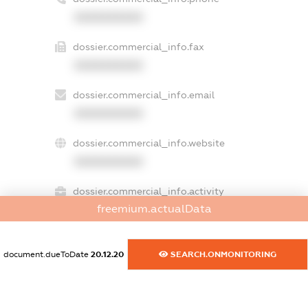
XXXXXXXXXX
dossier.commercial_info.fax
XXXXXXXXXX
dossier.commercial_info.email
XXXXXXXXXX
dossier.commercial_info.website
XXXXXXXXXX
dossier.commercial_info.activity
freemium.actualData
XXXXXXXXXX
document.dueToDate
20.12.20
SEARCH.ONMONITORING
freemium.exampleText_1
freemium.exampleText_2
freemium.anonymousPerSearch2