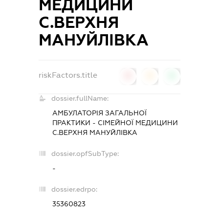
МЕДИЦИНИ
С.ВЕРХНЯ
МАНУЙЛІВКА
riskFactors.title
0
0
0
dossier.fullName:
АМБУЛАТОРІЯ ЗАГАЛЬНОЇ
ПРАКТИКИ - СІМЕЙНОЇ МЕДИЦИНИ
С.ВЕРХНЯ МАНУЙЛІВКА
dossier.opfSubType:
-
dossier.edrpo:
35360823