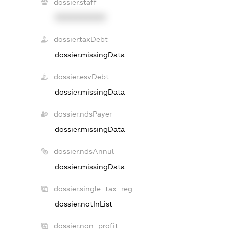
dossier.staff
XXXXXXXXXX
dossier.taxDebt
dossier.missingData
dossier.esvDebt
dossier.missingData
dossier.ndsPayer
dossier.missingData
dossier.ndsAnnul
dossier.missingData
dossier.single_tax_reg
dossier.notInList
dossier.non_profit