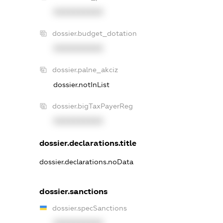
XXXXXXXXXX
dossier.budget_dotation
XXXXXXXXXX
dossier.palne_akciz
dossier.notInList
dossier.bigTaxPayerReg
XXXXXXXXXX
dossier.declarations.title
dossier.declarations.noData
dossier.sanctions
dossier.specSanctions