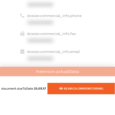
XXXXXXXXXX
dossier.commercial_info.phone
XXXXXXXXXX
dossier.commercial_info.fax
XXXXXXXXXX
dossier.commercial_info.email
XXXXXXXXXX
dossier.commercial_info.website
freemium.actualData
XXXXXXXXXX
dossier.commercial_info.activity
document.dueToDate
25.03.17
SEARCH.ONMONITORING
XXXXXXXXXX